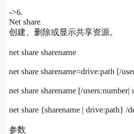
->6.
Net share
创建、删除或显示共享资源。
net share sharename
net share sharename=drive:path [/use
net share sharename [/users:number| u
net share {sharename | drive:path} /d
参数