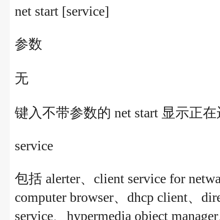
net start [service]
参数
无
键入不带参数的 net start 显
service
包括 alerter、client service for net
computer browser、dhcp client、dire
service、hypermedia object manage