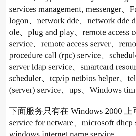
services management, messenger、Fa
logon、network dde、network dde ds
ole、plug and play、remote access c
service、remote access server、remot
procedure call (rpc) service、schedu
server ldap service、smartcard re
scheduler、tcp/ip netbios helper、te
(server) service、ups、Windows tim
下面服务只有在 Windows 2000 上可用：fi
service for netware、microsoft dhcp 
windows internet name service。