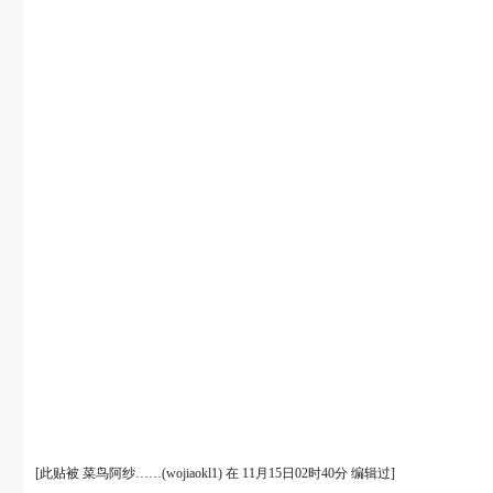
[此贴被 菜鸟阿纱……(wojiaokl1) 在 11月15日02时40分 编辑过]