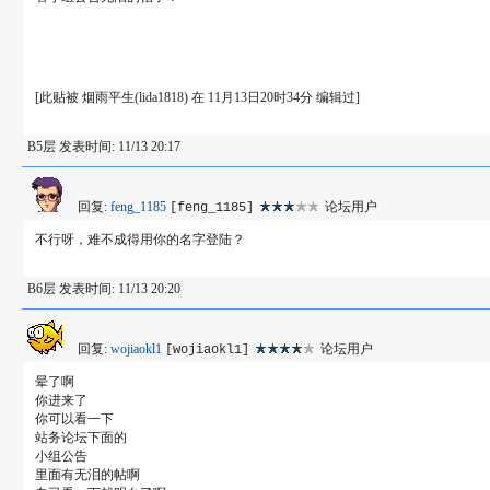
[此贴被 烟雨平生(lida1818) 在 11月13日20时34分 编辑过]
B5层 发表时间: 11/13 20:17
回复:
feng_1185
论坛用户
[feng_1185]
不行呀，难不成得用你的名字登陆？
B6层 发表时间: 11/13 20:20
回复:
wojiaokl1
论坛用户
[wojiaokl1]
晕了啊
你进来了
你可以看一下
站务论坛下面的
小组公告
里面有无泪的帖啊