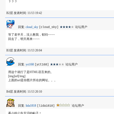
？？？
B2层 发表时间: 11/13 19:42
回复:
cloud_sky
论坛用户
[cloud_sky]
等了老半天，没人教我，郁闷~~~~
回去了，明天再来~~~~
B3层 发表时间: 11/13 20:04
回复:
yct168
论坛用户
[yct168]
用这个就行了是HTML语言来的。
[img]url[/img]
上面的url是你图片所在的网址。。。
B4层 发表时间: 11/13 20:10
回复:
lida1818
论坛用户
[lida1818]
看小组公告无泪的帖子！