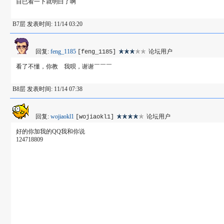
自已看一下就明白了啊
B7层 发表时间: 11/14 03:20
回复:
feng_1185
论坛用户
[feng_1185]
看了不懂，你教 我呗，谢谢￣￣￣
B8层 发表时间: 11/14 07:38
回复:
wojiaokl1
论坛用户
[wojiaokl1]
好的你加我的QQ我和你说
124718809