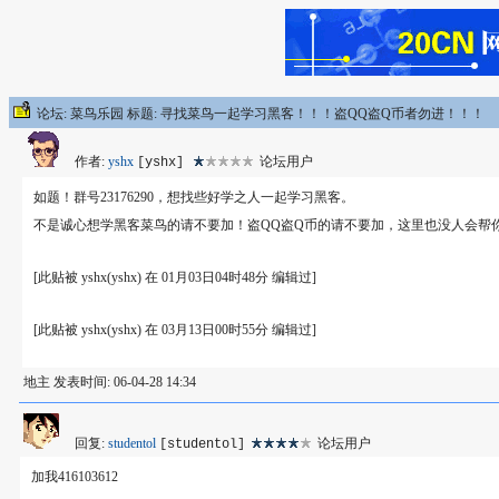
论坛: 菜鸟乐园 标题: 寻找菜鸟一起学习黑客！！！盗QQ盗Q币者勿进！！！
作者:
yshx
论坛用户
[yshx]
如题！群号23176290，想找些好学之人一起学习黑客。
不是诚心想学黑客菜鸟的请不要加！盗QQ盗Q币的请不要加，这里也没人会帮
[此贴被 yshx(yshx) 在 01月03日04时48分 编辑过]
[此贴被 yshx(yshx) 在 03月13日00时55分 编辑过]
地主 发表时间: 06-04-28 14:34
回复:
studentol
论坛用户
[studentol]
加我416103612