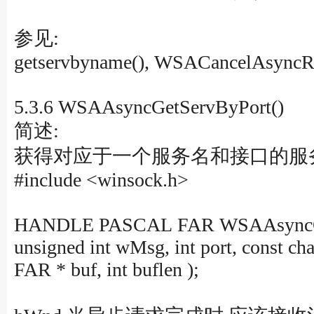
参见:
getservbyname(), WSACancelAsyncRe
5.3.6 WSAAsyncGetServByPort()
简述:
获得对应于一个服务名和接口的服务
#include <winsock.h>
HANDLE PASCAL FAR WSAAsyncGe
unsigned int wMsg, int port, const ch
FAR * buf, int buflen );