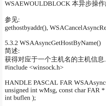
WSAEWOULDBLOCK 本异步操
参见:
gethostbyaddr(), WSACancelAsyncRe
5.3.2 WSAAsyncGetHostByName()
简述:
获得对应于一个主机名的主机信息.
#include <winsock.h>
HANDLE PASCAL FAR WSAAsyncG
unsigned int wMsg, const char FAR *
int buflen );