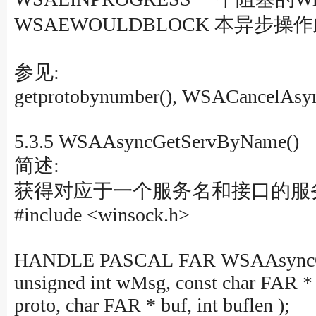
WSAEWOULDBLOCK 本异步操
参见:
getprotobynumber(), WSACancelAsyn
5.3.5 WSAAsyncGetServByName()
简述:
获得对应于一个服务名和接口的服务
#include <winsock.h>
HANDLE PASCAL FAR WSAAsyncG
unsigned int wMsg, const char FAR *
proto, char FAR * buf, int buflen );