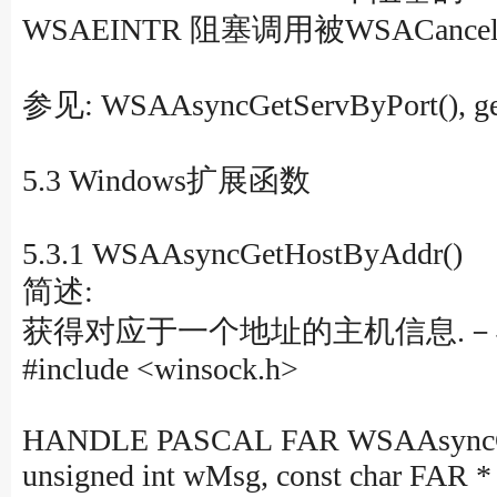
WSAEINTR 阻塞调用被WSACancelBl
参见: WSAAsyncGetServByPort(), ge
5.3 Windows扩展函数
5.3.1 WSAAsyncGetHostByAddr()
简述:
获得对应于一个地址的主机信息.－
#include <winsock.h>
HANDLE PASCAL FAR WSAAsyncG
unsigned int wMsg, const char FAR * ad