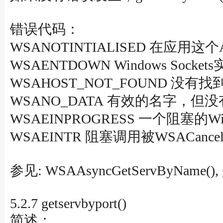
错误代码：
WSANOTINTIALISED 在应用这个
WSAENTDOWN Windows So
WSAHOST_NOT_FOUND 没
WSANO_DATA 有效的名字，
WSAEINPROGRESS 一个阻塞的Wi
WSAEINTR 阻塞调用被WSACancelBl
参见: WSAAsyncGetServByName(), ge
5.2.7 getservbyport()
简述：