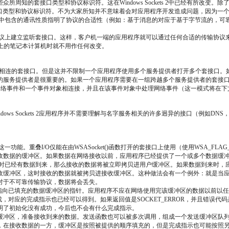
量不多的一些众所周知的套接口类型和协议标识符。这在Windows Sockets 2中已经
地址族，套接口类型和协议标识符。不为大家所知并不意味着会对应用程序开发造成问题，因
O结构中包含的通讯性质指明了协议的合适性（例如：基于消息的对应于基于字节流的，
协议上建立监听套接口。这样，客户机一端的应用程序就可以通过任何合适的传输协议
上的笔记本计算机时就不用作任何改变。
于和单个服务提供者相连的套接口。但是这并不限制一个应用程序使用多个服务提供者打开多个套接口。
者是很重要的。如果一个应用程序需要在一组跨越多个服务提供者的套接口上使用带有阻塞语法
D_XXX网络事件和一个事件对象相连接，并且在该事件对象中处理网络事件（这一模式将在
indows Sockets 2应用程序并不需要理解与名字服务相关的许多迥异的接口（例如DNS
支持这一功能。重叠I/O仅能在由WSASocket()函数打开的套接口上使用（使用WSA_FL
来提供存放接收数据的缓冲区。如果数据在网络接收以前，应用程序已经提供了一个或多个数据缓
据缓冲区时已经有数据到来，那么接收的数据将被立即拷贝进用户缓冲区。如果数据到来
区，这时接收的数据就被拷贝进接收缓冲区。这种做法会有一个例外：就是当应用程序使用
对于不可靠传输协议，数据将会丢失。
数提供一个指向已填充的数据缓冲区的指针。应用程序不应在网络使用完该缓冲区的数据以前
对应的完成指示也已经可以得到。如果返回值是SOCKET_ERROR，并且错误代码是
明了初始化没有成功，今后也不会有什么完成指示。
缓冲区，准备接收到来的数据。发送函数也可以被多次调用，组成一个发送缓冲区队
，在接收数据的一方，缓冲区是按照被提供的顺序填充的，但是完成指示也可能按照