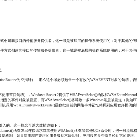
用类文件方式创建套接口的传输服务提供者，这一域是被底层的操作系统使用的；对于其他
。对于使用类文件方式创建套接口的传输服务提供者，这一域是被底层的操作系统使用的；对
域。
letionRoutine为空指针），那么这个域必须包含一个有效的WSAEVENT对象的句柄，否则
ws Socket 2提供了WSAEventSelect()函数和WSAEnumNetworkEvents
指定的事件对象被设置，而WSAAyncSelect()将导致一条Windows消息被发送（例如FD
调用WSAEnumNetworkEvents()函数把目前的网络事件记忆拷贝到应用程
3中描述的流规格引入的。这一概念可以大致描述如下：
nect()函数发出连接请求或者使用WSAIoctl()函数等其他QOS命令时，把一
反馈机制－如果应用程序要求的服务级别不能达到，应用程序是否愿意松动它的要求