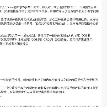
Connect()时QOS参数不为空，那么对于基于连接的套接口，任何预先设置
据交换。如果连接操作由于资源有限而失败，应用程序应该适当地降低它所要求的服
了一些传输服务提供者必须满足的缺省值，那么这种更新会是很有用处的。应用程
构中提供的信息仅仅是一个参考，它们只不过是粗略的估计。应用程序应该很小心的
。
ets 2引入了一个通知机制。它使用了一般的WS通知方式（FD_QOS和
程序时才发出FD_QOS/FD_GROUP_QOS通知。应用程序应该使用
重新协商或者关闭套接口。
们享有一些特定的性质。组的特性包括了组内单个套接口之间的相关特性和整个组的
如，一个会议应用程序希望传送音频数据的套接口比传送视频数据的套接口有更
其特性，服务提供者可以以最大效率应用这些套接口。
志。