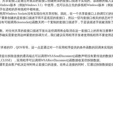
cateSocket()函数。共享套接口是通过对底层的套接口创建附加的套接口描述字实现的。
版本（例如Windows 3.1）中使用，也可以在占先的多线程Windows版本（例如Wi
口描述字在进程的所有线程中都有效。
而Windows Sockets没有实现任何共享控制。因此，在一个共享套接口上协调
新创建的是套接口描述字而不是底层的套接口，所以一切与套接口相关的状态对于所有套接
个进程有可能调用closesocket()函数关闭一个复制的套接口描述字，于是该描述
ntSelect()函数。对任何共享的套接口描述字发出这些调用将会取消在这一套接口上的
应用程序确实需要使用这种紧密的协调方式，我们建议应用程序开发者使用线程而不要使用
求者的ID，QOS等等。这一点是通过对一个应用程序提供的条件函数的回调来实现的。如果服务
拆除连接的通讯端点可以调用WSASendDisconnect()函数声明没有要传送
E），应用程序可以调用WSARecvDisconnect()函数接收某些拆除数据。
，通常是由客户机决定何时终止套接口的连接。在终止连接的同时，它通过拆除数据提