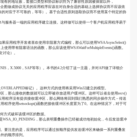
有所改变。除了现有的地址族，套接口类型和协议标识符为了兼容性原因被保留以外，
为一个企图做成协议无关的应用程序应该在对自身合适的基础上选择协议而不应该依
可靠的对应于不可靠的，等等）。基于合适性原则选取协议而不使用某个特定的协
来与服务器一端的应用程序建立连接。这样做可以使得一个客户机应用程序易于
如果应用程序开发者喜欢使用非阻塞方式编程，那么可以使用WSAAsyncSelect()
的函数，那么应该使用WSAWaitForMultipleEvents()函数。
下文讨论）。
，NIS，X.5000，SAP等等）。本书的4.2介绍了这一主题，并对API做了详细介
AG_OVERLAPPED标记）。这种方式的使用将采用Win32建立的模型。
冲区，那么接收的数据就可以立即被存放进用户缓冲区。这样可以省去使用recv()
时，应用程序没有提供接收缓冲区，那么网络将回到我们熟悉的同步操作方式－传送
setsockopt()函数把接收缓冲区长度置为了0。在这种情况下，对于可
以任何方式破坏该缓冲区的数据。
WSA_IO_PENDING，那么表明重叠操作已经被成功地初始化，今后发送缓冲
列。要注意的是，应用程序可以通过按顺序提供发送缓冲区来确保一系列重叠发
另外的顺序排列。