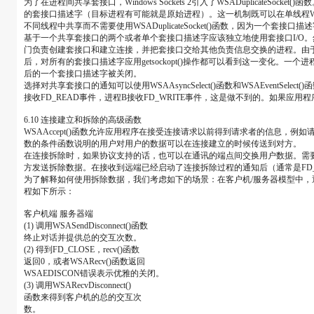
为了在进程间共享套接口，Windows Sockets 2引入了WSADupli
的套接口描述字（目标进程有可能就是原始进程）。这一机制既可以在单线程Windows
不同线程中共享而不需要使用WSADuplicateSocket()函数，因为一个套接
基于一个共享套接口的两个或者单个套接口描述字应该独立地使用套接口I/O。然
门负责创建套接口和建立连接，并把套接口交给其他负责信息交换的进程。由于重
后，对所有的套接口描述字应用getsockopt()操作都可以看到这一变化。一
后的一个套接口描述字被关闭。
选择对共享套接口的通知可以使用WSAAsyncSelect()函数和WSAEve
接收FD_READ事件，进程B接收FD_WRITE事件，这是做不到的。如果
6.10 连接建立和拆除的高级函数
WSAAccept()函数允许应用程序在接受连接请求以前得到请求者的信息，例如请
数的条件函数说明的用户对用户的数据可以在连接建立的时候传送到对方。
在连接拆除时，如果协议支持的话，也可以在通讯的端点间交换用户数据。需要提出
方发送拆除数据。在接收到远端已经启动了连接拆除过程的通知后（通常是FD_CLOS
为了解释如何使用拆除数据，我们考虑如下的场景：在客户机/服务器模型中
程如下所示：
客户机端 服务器端
(1) 调用WSASendDisconnect()函数
终止对话并提供总的交互次数。
(2) 得到FD_CLOSE，recv()函数
返回0，或者WSARecv()函数返回
WSAEDISCON错误表示优雅的关闭。
(3) 调用WSARecvDisconnect()
函数来得到客户机的总的交互次
数。