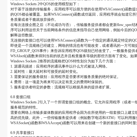
Windows Sockets 2中QOS的使用模型如下：
对于基于连接的传输服务，应用程序可以很方便的在使用WSAConnect()函
的QOS都会被覆盖。如果WSAConnect()函数成功返回，应用程序就会
务质量或者干脆就放弃操作。
在每次连接企图之后（不论成功与否），传输服务提供者都会更新flow_sp
序可以利用这些关于当前网络条件的信息来指导自己使用网络，例如今后的QOS
解释这些数据。
无连接的套接口也可以使用WSAConnect()函数为一个指定的通讯规定特定的QO
即使是一个流规格已经建立，网络的情况也有可能改变，或者通讯的一方可能提出了Q
FD_GROUP_QOS事件）来告诉应用程序QOS级别已经改变了。一般服务提
WSAIoctl()函数来得到当前的状态并且检查服务等级的那些方面有了变化
Windows Sockets 2推荐的流规格把QOS特性划分为如下几个方面：
1. 源通讯描述：应用程序的通讯事件以什么方式被送入网络。
2. 延时性：最大延时和可接受的延时变化。
3. 需要保证的服务级别：应用程序是否要求对服务质量的绝对保证。
4. 费用：这一项是为将来可以决定有意义的费用时保留的。
5. 服务提供者特定的参数：流规格可以根据具体的提供者扩展。
6.8 套接口组
Windows Sockets 2引入了一个所谓套接口组的概念。它允许应用
服务规范的特性。
需要在网络上传输多媒体数据的应用程序会因为在所使用的一组套接口上建立
高的优先级。此外，一些传输服务提供者（例如数字电话和ATM）可以利用
WSASocket()函数和WSAAccept()函数可以用来在创建一个新的套接口的
6.9 共享套接口