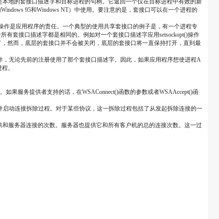
该函数的输入是本地的套接口描述字和目标进程的句柄。它返回一个仅在目标进程中有效的新
ndows 95和Windows NT）中使用。要注意的是，套接口可以在一个进程的
它们的操作是应用程序的责任。一个典型的使用共享套接口的例子是，有一个进程专
口描述字都是相同的。例如对一个套接口描述字应用setsockopt()操作
字就被清除了，然而，底层的套接口并不会被关闭，底层的套接口将一直保持打开，直到最
所有注册事件，无论先前的注册使用了那个套接口描述字。因此，如果应用程序想使进程A
进程。
提供者支持的话，在WSAConnect()函数的参数或者WSAAccept()函
的数据并启动连接拆除过程。对于某些协议，这一拆除过程包括了从发起拆除连接的一
供和服务器连接的次数。服务器也提供它和所有客户机的总的连接次数。这一过