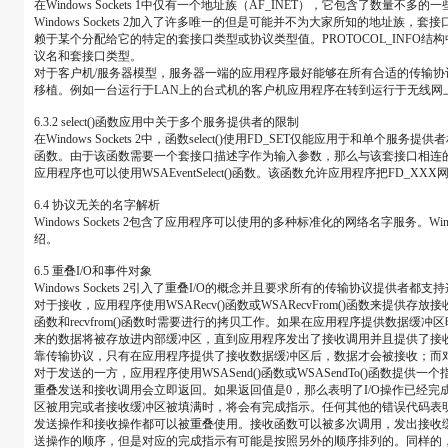
在Windows Sockets 1中仅有一个地址族（AF_INET），它包含了数
Windows Sockets 2加入了许多唯一的但是可能并不为大家所知的
赖于某个分配给它的特定的套接口类型或协议类型值。PROTOCOL_INF
议名和套接口类型。
对于客户机/服务器模型，服务器一端的应用程序最好能够在所有合适的传输
移植。例如一台运行于LAN上的台式机的客户机应用程序在转到运行于无线网
6.3.2 select()函数应用中关于多个服务提供者的限制
在Windows Sockets 2中，函数select()使用FD_SET仅能应用
函数。由于该函数需要一个套接口描述字作为输入参数，那么与该套接口相连的服务提供
应用程序也可以使用WSAEventSelect()函数。该函数允许应用程序把F
6.4 协议无关的名字解析
Windows Sockets 2包含了应用程序可以使用的多种标准化的网络名字服务。W
绍。
6.5 重叠I/O和事件对象
Windows Sockets 2引入了重叠I/O的概念并且要求所有的传输协议提供者都
对于接收，应用程序使用WSARecv()函数或WSARecvFrom()函数
函数和recvfrom()函数时需要进行的拷贝工作。如果在应用程序提供数
来的数据将被存放进内部缓冲区，直到应用程序发出了接收调用并且提供了接收缓冲
靠传输协议，只有在应用程序提供了接收数据缓冲区后，数据才会被接收；而
对于发送的一方，应用程序使用WSASend()函数或WSASendTo()函
重叠发送和接收调用会立即返回。如果返回值是0，那么表明了I/O操作已经完成，
区被用完或者接收缓冲区被填满时，将会有完成指示。任何其他的错误代码表
发送操作和接收操作都可以被重叠使用。接收函数可以被多次调用，发出接收
送操作的顺序，但是对应的完成指示有可能是按照另外的顺序排列的。同样的