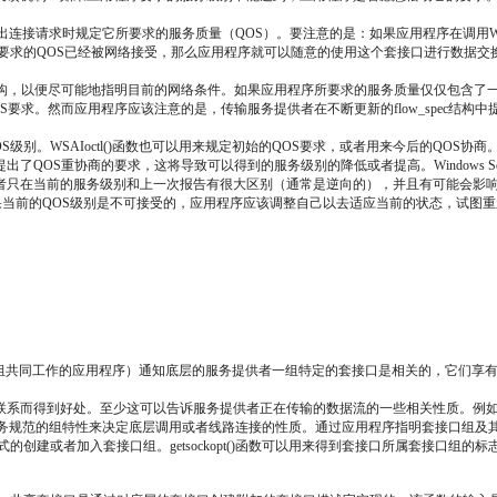
数提出连接请求时规定它所要求的服务质量（QOS）。要注意的是：如果应用程序在调用WSA
知道它所要求的QOS已经被网络接受，那么应用程序就可以随意的使用这个套接口进行数
ec结构，以便尽可能地指明目前的网络条件。如果应用程序所要求的服务质量仅仅包含
要求。然而应用程序应该注意的是，传输服务提供者在不断更新的flow_spec结
S级别。WSAIoctl()函数也可以用来规定初始的QOS要求，或者用来今后的QOS协商
OS重协商的要求，这将导致可以得到的服务级别的降低或者提高。Windows Sock
供者只在当前的服务级别和上一次报告有很大区别（通常是逆向的），并且有可能会影响到应用
。如果当前的QOS级别是不可接受的，应用程序应该调整自己以去适应当前的状态，试图
程序（或者一组共同工作的应用程序）通知底层的服务提供者一组特定的套接口是相关的，它
联系而得到好处。至少这可以告诉服务提供者正在传输的数据流的一些相关性质。例
服务规范的组特性来决定底层调用或者线路连接的性质。通过应用程序指明套接口组及
同时显式的创建或者加入套接口组。getsockopt()函数可以用来得到套接口所属套接口组的标