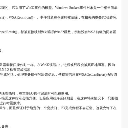
它采用了Win32事件的模型。Windows Sockets事件对象是一个相当简单
cv()，WSARecvFrom()）。事件对象在创建时被清除，在相关的重叠I/O操作完
AGetOverlappedResult()，都被直接映射到对应的Win32函数，例如没有WSA前缀的同名函
程。
在标准的阻塞套接口操作时一样。在Win32实现中，进程或线程会被真正地阻塞。因为
.5.2.2 检查完成指示
成的话，处理重叠操作的出错信息，使得该信息在WSAGetLastError()函数调
应用程序定义的函数指针，在重叠I/O操作完成时可以被调用。
式下接受这种指示会很方便。但是应用程序必须知道，在这种特殊情况下，只要很
的运行时函数库。
和接收操作，而且保证对于给定的一个套接口，I/O完成例程不会嵌套。这就允许了在
结构兼容：