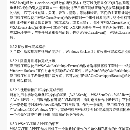
WSAIoctl()函数（ioctolsocket()函数的增强版本）还可以使用重叠I/O操作的延
重叠I/O概念的引入需要建立一个机制使得应用程序能够正确的把发送和接收事件与今后它
的结构，它可以被创建，关闭，设置，清除，等待和检查。它们的主要用处是
应用程序可以使用WSACreateEvent()函数来得到一个事件对象句柄，这个句柄可以
成时由传输协议提供者设置（或者成功，或者出错）。每个被WSACreateEvent()
WSAEventSelect()函数把一个或多个FD_XXX网络事件与一个事件对象连接。
在32位环境中，与事件对象相关的函数，包括WSACreateEvent()，WSACloseEvent()，
数。
6.5.2 接收操作完成指示
为了提供给应用程序适当的灵活性，Windows Sockets 2为接收操作完
6.5.2.1 阻塞并且等待完成指示。
应用程序可以使用WSAWaitForMultipleEvents()函数来选择阻
Windows Sockets 2事件对象被实现成Win32事件，所以Win32函数WaitFo
应用程序如果不希望使用阻塞方式，它可以使用WSAGetOverlappedResu
用时可以得到。
6.5.2.3 使用套接口I/O操作完成例程
所有的用来初始化重叠I/O操作的函数（WSASend()，WSASentTo()，WSARe
在Win16环境中，回调函数有可能在VMM环境（有时也被称作中断环境）
少一部分运行时和Windows库函数可以被调用。作为一条规则，应用程序必须
在Windows 95和Windows NT中，完成例程与Win32文件I/O
一个占先的环境中进行对时间敏感的数据的传送。
6.5.3 WSAOVERLAPPED的细节
WSAOVERLAPPED结构提供了一个重叠I/O操作的初始化和它将来的如何被完成