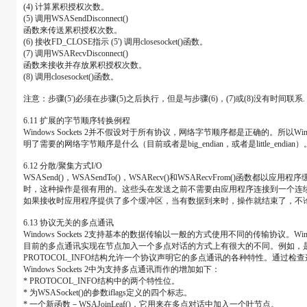
(4) 计算累积授权次数。
(5) 调用WSASendDisconnect()
函数来传送累积授权次数。
(6) 接收FD_CLOSE指示 (5') 调用closesocket()函数。
(7) 调用WSARecvDisconnect()
函数来接收并存放累积授权次数。
(8) 调用closesocket()函数。
注意：步骤(5')必须在步骤(5)之后执行，但是与步骤(6)，(7)或(8)没有时间联系.
6.11 扩展的字节顺序转换例程
Windows Sockets 2并不假设对于所有协议，网络字节顺序都是正确的。所
明了需要的网络字节顺序是什么（目前或者是big_endian，或者是little_
6.12 分散/聚集方式I/O
WSASend()，WSASendTo()，WSARecv()和WSARecvFr
时，这种操作是很有用的。这些头在发送之前不需要由应用程序连接到一个连
如果接收时应用程序提供了多个缓冲区，当有数据到来时，操作就结束了，不
6.13 协议无关的多点通讯
Windows Sockets 2支持基本的数据传输以一般的方式使用不同的传输协议。W
目前的多点通讯实现在节点加入一个多点对话的方式上有很大的不同。例如，是否有
PROTOCOL_INFO结构允许一个协议声明它的多点通讯的各种特性。通过检查这
Windows Sockets 2中为支持多点通讯而作的增加如下：
* PROTOCOL_INFO结构中的两个特性位。
* 为WSASocket()的参数iflags定义的四个标志。
* 一个新函数－WSAJoinLeaf()，它用来在多点对话中加入一个叶节点。