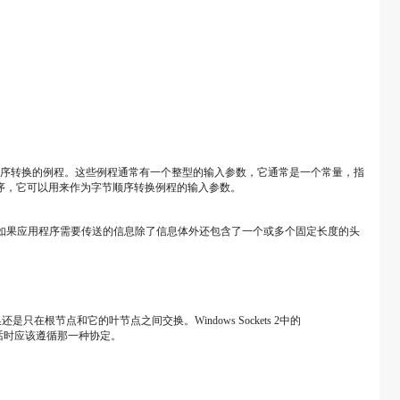
者从网络字节顺序转换的例程。这些例程通常有一个整型的输入参数，它通常是一个常量，指
络字节顺序，它可以用来作为字节顺序转换例程的输入参数。
的I/O操作。如果应用程序需要传送的信息除了信息体外还包含了一个或多个固定长度的头
点和它的叶节点之间交换。Windows Sockets 2中的
点对话时应该遵循那一种协定。