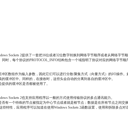
以Windows Sockets 2提供了一套把16位或者32位数字转换到网络字节顺序或
endian）。同时，每个协议的PROTOCOL_INFO结构包含一个域指明了协议对应的网
om()函数都以应用程序缓冲区数组作为输入参数，因此它们可以进行分散/聚集方式（向量方式）
续的缓冲区中。同样的，在接收时，这些头会自动的分离到各自的缓冲区中。
论提供的缓冲区是否都被使用了。
indows Sockets 2也支持应用程序以一般的方式使用传输协议的多点通讯能力。
一个特殊的节点被指定为中心节点或者就是根节点；数据是在所有节点之间交换还是只在根节
些特性，应用程序可以知道在使用Windows Sockets 2函数设置，使用和拆除多