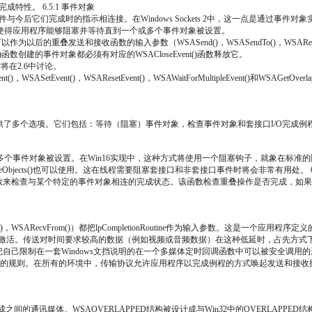
迟完成特性。 6.5.1 事件对象
们完成时的指示相连接。在Windows Sockets 2中，这一点是通过事件对象实现的，
使得应用程序能够阻塞并等待直到一个或多个事件对象被设置。
作为以后的重叠发送和接收函数的输入参数（WSASend()，WSASendTo()，WSARe
函数创建的事件对象都必须有对应的WSACloseEvent()函数释放它。
这将在2.6中讨论。
WSASetEvent()，WSAResetEvent()，WSAWaitForMultipleEvent()和WS
成指示提供了多个选项。它们包括：等待（阻塞）事件对象，检查事件对象和套接口I/O完成例
塞程序直到一个或多个事件对象被设置。在Win16实现中，这种方式将使用一个阻塞钩子，就象
rMultipleObjects()也可以使用。这在线程需要阻塞套接口和非套接口事件时将会非常有用处。 6
lts()函数来检查与某个特定的事件对象相连的完成状态。该函数检查重叠操作是否完成，如果完
cv()，WSARecvFrom()）都把lpCompletionRoutine作为输入参数。这是一个
下被激活。传送对时间要求较高的数据（例如视频或音频数据）在这种低延时，占先方
把自己限制在一套Windows文挡说明的在一个多媒体定时回调函数中可以被安全调用
完成例程遵循着同样的规则。在所有的环境中，传输协议允许应用程序以完成例程的方式唤起发送
之间的通讯媒体。WSAOVERLAPPED结构被设计成与Win32中的OVERLAPPED