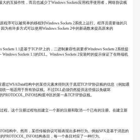
s实现之间的最大的互操作性，而且也减少了Windows Sockets应用程序使用者，网络协议栈
.1应用程序的原程序可以被简单的移植到Windows Sockets 2系统上运行。程序员需要做的只
，因为有许多方式可以使用Windows Sockets 2中的新函数来提高原来的
ockets 1.1是基于TCP/IP上的，二进制兼容性就要求Windows Sockets 2系统提
dows Sockets 1.1的DLL。Windows Sockets 2安装时的提示保证了在终端机
s 1.1目前通过WSAData结构中的某些元素来得到关于底层TCP/IP协议栈的信息（例如通
息，因为这些值不能统一地适用于所有协议栈。不过DLL必须仍然提供这些值以免破坏
回的PROTOCOL_INFO结构缓冲区的第一条TCP/IP协议栈。
PI来完成这个注册过程。这个注册过程包括建立一个新的注册和取消一个已有的注册。在建立新
L_INFO结构中。然而，某些传输协议可能表现出多种行为。例如SPX是基于消息的
OTOCOL_INFO结构条目，每一个条目对应了一种行为。