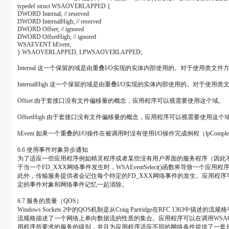
typedef struct WSAOVERLAPPED {
DWORD Internal; // reserved
DWORD InternalHigh; // reserved
DWORD Offset; // ignored
DWORD OffsetHigh; // ignored
WSAEVENT hEvent;
} WSAOVERLAPPED, LPWSAOVERLAPPED;
Internal 这一个保留的域是由重叠I/O实现的实体内部使用的。对于使
InternalHigh 这一个保留的域是由重叠I/O实现的实体内部使用的
Offset 由于套接口没有文件偏移量的概念，应用程序可以视需要使用这个域。
OffsetHigh 由于套接口没有文件偏移量的概念，应用程序可以视需要使用这个
hEvent 如果一个重叠的I/O操作在被调用时没有使用I/O操作完成例程（lpComp
6.6 使用事件对象异步通知
为了适应一些应用程序例如精灵程序或者某些没有用户界面的服务程序（因此不使用窗口句柄），Windo
于当一个FD_XXX网络事件发生时，WSAEventSelect()函数将导致一个应用程序
此外，传输服务提供者会记住每个特定的FD_XXX网络事件的发生。应用程序可以
定的事件对象和网络事件记忆一起清除。
6.7 服务的质量（QOS）
Windows Sockets 2中的QOS机制是从Craig Partridge在RFC 136
流规格描述了一个网络上单向数据流的性质的集合。应用程序可以在调用WSACon
用程序所要求的服务的级别，并且为应用程序适应不同的网络条件提供了一套