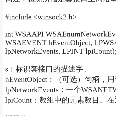
#include <winsock2.h>
int WSAAPI WSAEnumNetworkEve
WSAEVENT hEventObject, LP
lpNetworkEvents, LPINT lpiCount)
s：标识套接口的描述字。
hEventObject：（可选）
lpNetworkEvents：一个
lpiCount：数组中的元素数