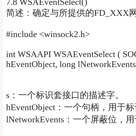
7.8 WSAEventSelect()
简述：确定与所提供的FD_XX
#include <winsock2.h>
int WSAAPI WSAEventSelect ( 
hEventObject, long lNetworkEvents 
s：一个标识套接口的描述字。
hEventObject：一个句柄
lNetworkEvents：一个屏蔽