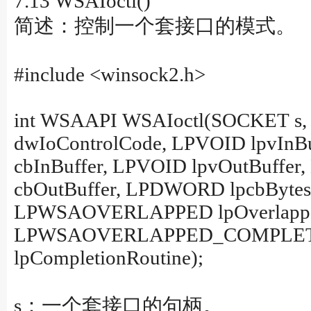
7.13 WSAIoctl()
简述：控制一个套接口的模式。
#include <winsock2.h>
int WSAAPI WSAIoctl(SOCKET 
dwIoControlCode, LPVOID lpvIn
cbInBuffer, LPVOID lpvOutBuffe
cbOutBuffer, LPDWORD lpcbBytes
LPWSAOVERLAPPED lpOverlapp
LPWSAOVERLAPPED_COMPLE
lpCompletionRoutine);
s：一个套接口的句柄。