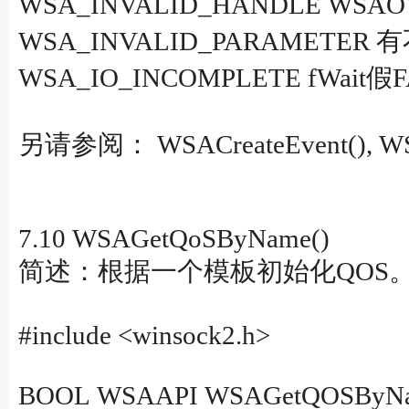
WSA_INVALID_HANDLE 
WSA_INVALID_PARAMETE
WSA_IO_INCOMPLETE fWa
另请参阅： WSACreateEvent(), WSAWa
7.10 WSAGetQoSByName()
简述：根据一个模板初始化QOS
#include <winsock2.h>
BOOL WSAAPI WSAGetQOSByNa