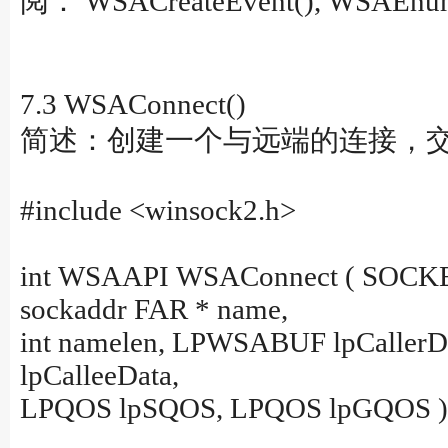
阅： WSACreateEvent(), WSAEnumNe
7.3 WSAConnect()
简述：创建一个与远端的连接，
#include <winsock2.h>
int WSAAPI WSAConnect ( SOCKET 
sockaddr FAR * name,
int namelen, LPWSABUF lpCalle
lpCalleeData,
LPQOS lpSQOS, LPQOS lpGQOS )