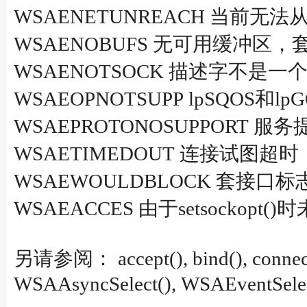
WSAENETUNREACH 当前无
WSAENOBUFS 无可用缓冲区
WSAENOTSOCK 描述字不是一
WSAEOPNOTSUPP lpSQOS
WSAEPROTONOSUPPORT 服务
WSAETIMEDOUT 连接试图
WSAEWOULDBLOCK 套接口
WSAEACCES 由于setsock
另请参阅： accept(), bind(), connect(),
WSAAsyncSelect(), WSAEventSelec