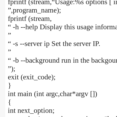
fprintf (stream,“Usage:%s options [ in
”,program_name);
fprintf (stream,
“ -h --help Display this usage inform
”
“ -s --server ip Set the server IP.
”
“ -b --background run in the backgo
”);
exit (exit_code);
}
int main (int argc,char*argv [])
{
int next_option;