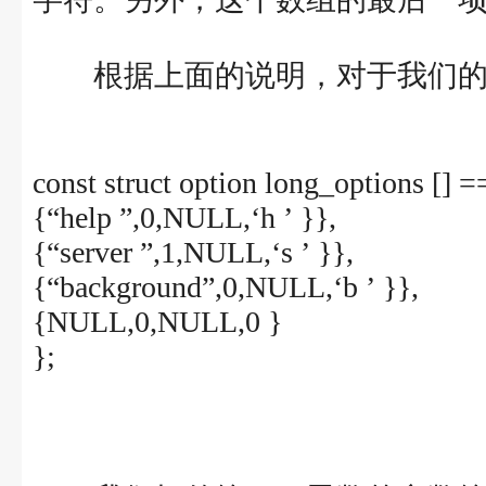
根据上面的说明，对于我们的
const struct option long_options [] 
{“help ”,0,NULL,‘h ’ }},
{“server ”,1,NULL,‘s ’ }},
{“background”,0,NULL,‘b ’ }},
{NULL,0,NULL,0 }
};