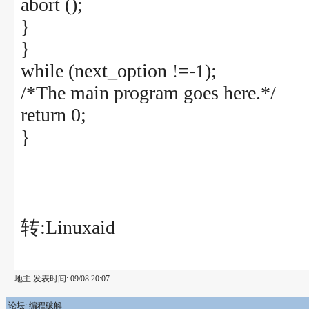
abort ();
}
}
while (next_option !=-1);
/*The main program goes here.*/
return 0;
}
转:Linuxaid
地主 发表时间: 09/08 20:07
论坛: 编程破解