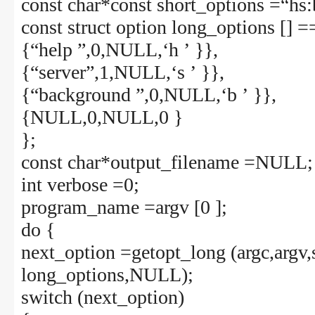
const char*const short_options =“hs:
const struct option long_options [] 
{“help ”,0,NULL,‘h ’ }},
{“server”,1,NULL,‘s ’ }},
{“background ”,0,NULL,‘b ’ }},
{NULL,0,NULL,0 }
};
const char*output_filename =NULL
int verbose =0;
program_name =argv [0 ];
do {
next_option =getopt_long (argc,argv,
long_options,NULL);
switch (next_option)