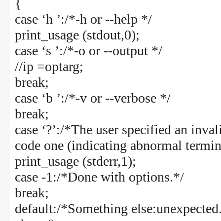
{
case ‘h ’:/*-h or --help */
print_usage (stdout,0);
case ‘s ’:/*-o or --output */
//ip =optarg;
break;
case ‘b ’:/*-v or --verbose */
break;
case ‘?’:/*The user specified an inval
code one (indicating abnormal termin
print_usage (stderr,1);
case -1:/*Done with options.*/
break;
default:/*Something else:unexpected