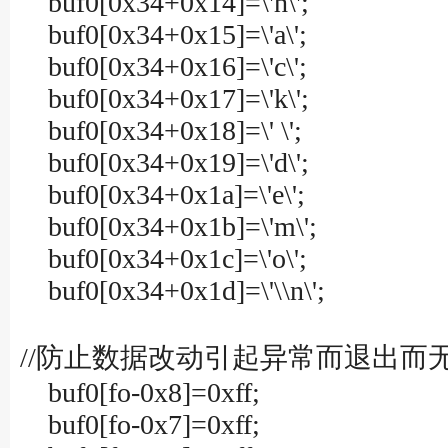
buf0[0x34+0x14]=\'h\';
buf0[0x34+0x15]=\'a\';
buf0[0x34+0x16]=\'c\';
buf0[0x34+0x17]=\'k\';
buf0[0x34+0x18]=\' \';
buf0[0x34+0x19]=\'d\';
buf0[0x34+0x1a]=\'e\';
buf0[0x34+0x1b]=\'m\';
buf0[0x34+0x1c]=\'o\';
buf0[0x34+0x1d]=\'\\n\';
//防止数据改动引起异常而退出
buf0[fo-0x8]=0xff;
buf0[fo-0x7]=0xff;