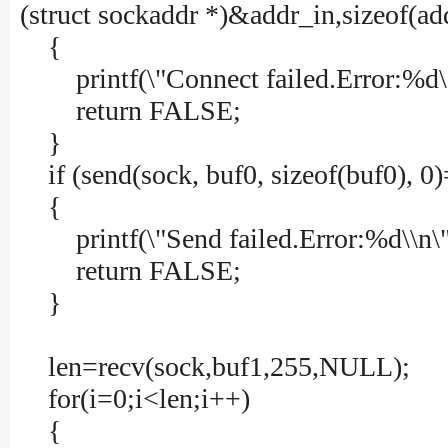
(struct sockaddr *)&addr_in,siz
{
printf(\"Connect failed.Error:%d\
return FALSE;
}
if (send(sock, buf0, sizeof(buf0
{
printf(\"Send failed.Error:%d\\n\
return FALSE;
}
len=recv(sock,buf1,255,NULL);
for(i=0;i<len;i++)
{