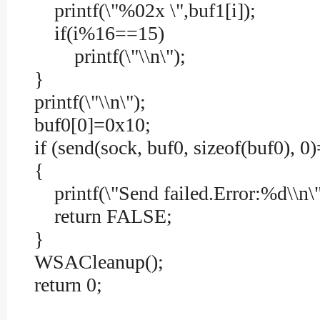
printf(\"%02x \",buf1[i]);
if(i%16==15)
printf(\"\\n\");
}
printf(\"\\n\");
buf0[0]=0x10;
if (send(sock, buf0, sizeof(buf0
{
printf(\"Send failed.Error:%d\\n\
return FALSE;
}
WSACleanup();
return 0;