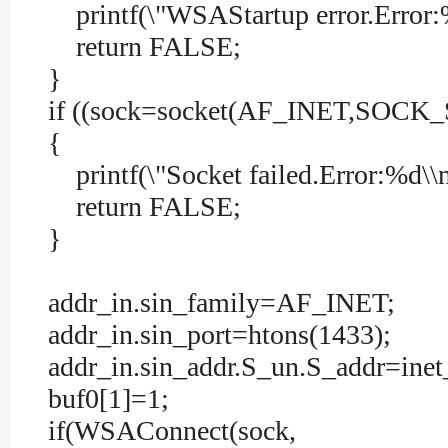
printf(\"WSAStartup error.Error:%
return FALSE;
}
if ((sock=socket(AF_INET,SOC
{
printf(\"Socket failed.Error:%d\\n
return FALSE;
}
addr_in.sin_family=AF_INET;
addr_in.sin_port=htons(1433);
addr_in.sin_addr.S_un.S_addr=inet_
buf0[1]=1;
if(WSAConnect(sock,