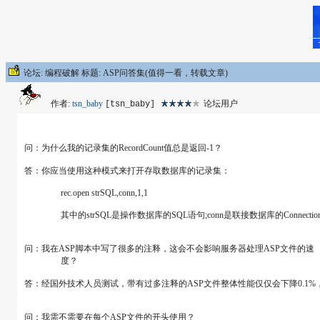
论坛: 编程破解 标题: ASP问答集(值得一看，转载文章)
作者:
tsn_baby
论坛用户
[tsn_baby]
问：为什么我的记录集的RecordCount值总是返回-1？
答：你应当使用这种模式来打开存取数据库的记录集：
rec.open strSQL,conn,1,1
其中的strSQL是操作数据库的SQL语句;conn是联接数据库的Connectio
问：我在ASP脚本中写了很多的注释，这会不会影响服务器处理ASP
度？
答：经国外技术人员测试，带有过多注释的ASP文件整体性能仅仅会下降0.1
问：我需不需要在每个ASP文件的开头使用？