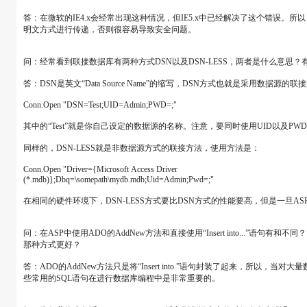
答：在微软的IE4.x会经常出现这种情况，但IE5.x中已经解决了这个错误。所
明文方式进行传递，否则很容易导致安全问题。
问：经常看到联接数据库有两种方式DSN以及DSN-LESS，两者是什么意思
答：DSN是英文“Data Source Name”的缩写，DSN方式也就是采用数据源的
Conn.Open "DSN=Test;UID=Admin;PWD=;"
其中的“Test”就是你自己设定的数据源的名称。注意，要同时使用UID以及P
同样的，DSN-LESS就是非数据源方式的联接方法，使用方法是：
Conn.Open "Driver={Microsoft Access Driver
(*.mdb)};Dbq=\somepath\mydb.mdb;Uid=Admin;Pwd=;"
在相同的硬件环境下，DSN-LESS方式要比DSN方式的性能要高，但是一
问：在ASP中使用ADO的AddNew方法和直接使用“Insert into...”语句有和不同？
那种方式更好？
答：ADO的AddNew方法只是将“Insert into ”语句封装了起来，所
些常用的SQL语句在进行数据库编程中是非常重要的。