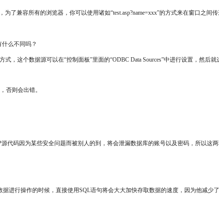
以，为了兼容所有的浏览器，你可以使用诸如“test.asp?name=xxx”的方式来
？有什么不同吗？
联接方式，这个数据源可以在“控制面板”里面的“ODBC Data Sources”中进行设置，然
WD，否则会出错。
旦ASP源代码因为某些安全问题而被别人的到，将会泄漏数据库的账号以及密码，所以这
以，当对大量数据进行操作的时候，直接使用SQL语句将会大大加快存取数据的速度，因为他减少