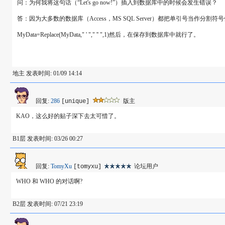
问：为何我将这句话（“Let's go now!”）插入到数据库中的时候会发生错误？
答：因为大多数的数据库（Access，MS SQL Server）都把单引号
MyData=Replace(MyData," ' "," '' ",1)然后，在保存到数据库中就行了。
地主 发表时间: 01/09 14:14
回复:
286
版主
[unique]
KAO，这么好的贴子深下去太可惜了。
B1层 发表时间: 03/26 00:27
回复:
TomyXu
论坛用户
[tomyxu]
WHO 和 WHO 的对话啊?
B2层 发表时间: 07/21 23:19