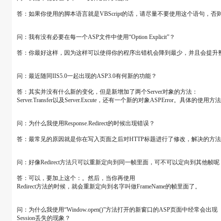
答：如果你使用的脚本语言就是VBScript的话，请尽量不要使用这个语句，否则
问：我有没有必要在每一个ASP文件中使用“Option Explicit”？
答：你最好这样，因为这样可以使得你的程序出错机会降到最少，并且会提升整
问：最近随同IIS5.0一起出现的ASP3.0有何新的功能？
答：其实并没有什么新的变化，但是新增加了两个Server对象的方法：
Server.Transfer以及Server.Excute，还有一个新的对象ASPError。具体的使用
问：为什么我使用Response.Redirect的时候出现错误？
答：最常见的原因就是你在写入页面之后对HTTP标题进行了修改，解决
问：好像Redirect方法只可以重新定向到同一帧里面，可不可以定向到其他帧
答：可以，要加上这个：。然后，当你再使用
Redirect方法的时候，就会重新定向到名字叫做FrameName的帧里面了。
问：为什么我使用“Window.open()”方法打开的新窗口的ASP页面中经常会出现
Session丢失的现象？