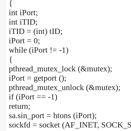
{
int iPort;
int iTID;
iTID = (int) tID;
iPort = 0;
while (iPort != -1)
{
pthread_mutex_lock (&mutex);
iPort = getport ();
pthread_mutex_unlock (&mutex);
if (iPort == -1)
return;
sa.sin_port = htons (iPort);
sockfd = socket (AF_INET, SOCK_