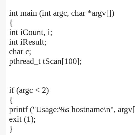
int main (int argc, char *argv[])
{
int iCount, i;
int iResult;
char c;
pthread_t tScan[100];
if (argc < 2)
{
printf ("Usage:%s hostname\n", argv[
exit (1);
}