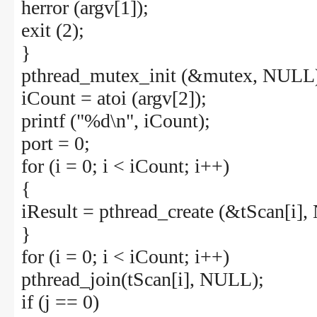
herror (argv[1]);
exit (2);
}
pthread_mutex_init (&mutex, NULL
iCount = atoi (argv[2]);
printf ("%d\n", iCount);
port = 0;
for (i = 0; i < iCount; i++)
{
iResult = pthread_create (&tScan[i], 
}
for (i = 0; i < iCount; i++)
pthread_join(tScan[i], NULL);
if (j == 0)