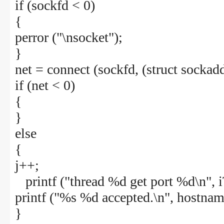
if (sockfd < 0)
{
perror ("\nsocket");
}
net = connect (sockfd, (struct sockadd
if (net < 0)
{
}
else
{
j++;
printf ("thread %d get port %d\n", i
printf ("%s %d accepted.\n", hostname
}