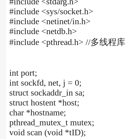
#include <stdarg.h>
#include <sys/socket.h>
#include <netinet/in.h>
#include <netdb.h>
#include <pthread.h> //多线程库
int port;
int sockfd, net, j = 0;
struct sockaddr_in sa;
struct hostent *host;
char *hostname;
pthread_mutex_t mutex;
void scan (void *tID);