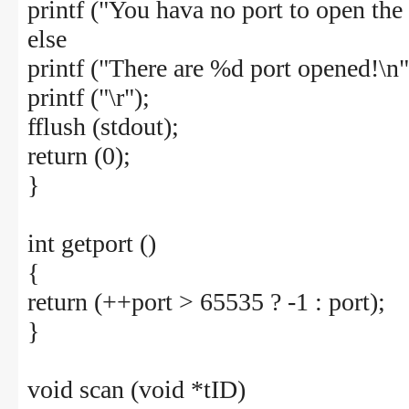
printf ("You hava no port to open th
else
printf ("There are %d port opened!\n",
printf ("\r");
fflush (stdout);
return (0);
}
int getport ()
{
return (++port > 65535 ? -1 : port);
}
void scan (void *tID)