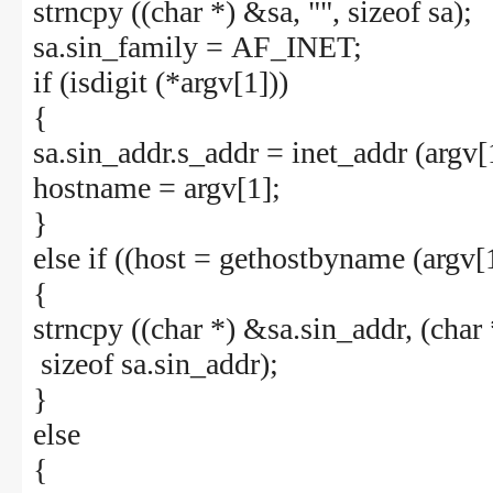
strncpy ((char *) &sa, "", sizeof sa);
sa.sin_family = AF_INET;
if (isdigit (*argv[1]))
{
sa.sin_addr.s_addr = inet_addr (argv[
hostname = argv[1];
}
else if ((host = gethostbyname (argv[1
{
strncpy ((char *) &sa.sin_addr, (char
sizeof sa.sin_addr);
}
else
{