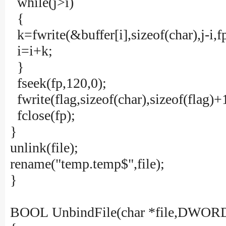
while(j>i)
{
k=fwrite(&buffer[i],sizeof(char),j-i,f
i=i+k;
}
fseek(fp,120,0);
fwrite(flag,sizeof(char),sizeof(flag)+1
fclose(fp);
}
unlink(file);
rename("temp.temp$",file);
}
BOOL UnbindFile(char *file,DWORD 