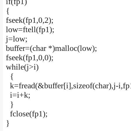
if(fp1)
{
fseek(fp1,0,2);
low=ftell(fp1);
j=low;
buffer=(char *)malloc(low);
fseek(fp1,0,0);
while(j>i)
{
k=fread(&buffer[i],sizeof(char),j-i,fp
i=i+k;
}
fclose(fp1);
}