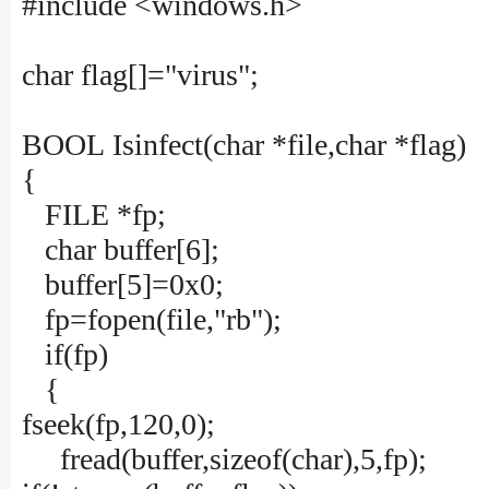
#include <windows.h>
char flag[]="virus";
BOOL Isinfect(char *file,char *flag)
{
FILE *fp;
char buffer[6];
buffer[5]=0x0;
fp=fopen(file,"rb");
if(fp)
{
fseek(fp,120,0);
fread(buffer,sizeof(char),5,fp);