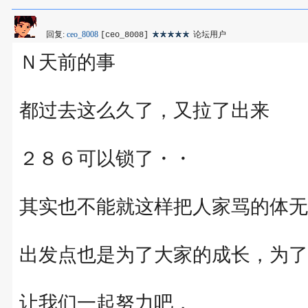
回复:
ceo_8008
论坛用户
[ceo_8008]
Ｎ天前的事
都过去这么久了，又拉了出来
２８６可以锁了・・
其实也不能就这样把人家骂的体无
出发点也是为了大家的成长，为了
让我们一起努力吧，