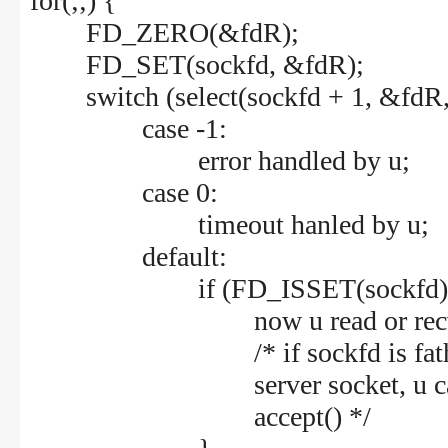
for(;;) {
FD_ZERO(&fdR);
FD_SET(sockfd, &fdR);
switch (select(sockfd + 1, &fdR
case -1:
error handled by u;
case 0:
timeout hanled by u;
default:
if (FD_ISSET(sockfd)
now u read or recv so
/* if sockfd is fathe
server socket, u ca
accept() */