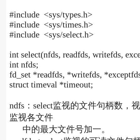
#include <sys/types.h>
#include <sys/times.h>
#include <sys/select.h>
int select(nfds, readfds, writefds, ex
int nfds;
fd_set *readfds, *writefds, *exceptf
struct timeval *timeout;
ndfs：select监视的文件句柄
监视各文件
中的最大文件号加一。