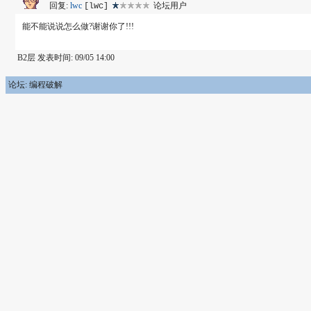
回复:
lwc
论坛用户
[lwc]
能不能说说怎么做?谢谢你了!!!
B2层 发表时间: 09/05 14:00
论坛: 编程破解