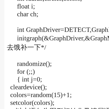
float i;
char ch;
int GraphDriver=DETECT,Graph
initgraph(&GraphDriver,&
去饿补一下*/
randomize();
for (;;)
{ int j=0;
cleardevice();
colors=random(15)+1;
setcolor(colors);