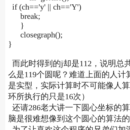
if (ch=='y' || ch=='Y')
break;
}
closegraph();
}
而此时得到的j却是112，说明总
么是119个圆呢？难道上面的人计
是实型，实际计算时不可能像人算的
环所执行的只是16次）
还请286老大讲一下圆心坐标的
脑是很难想像到这个圆心的算法的
为了让喜欢这个程序的兄弟们加