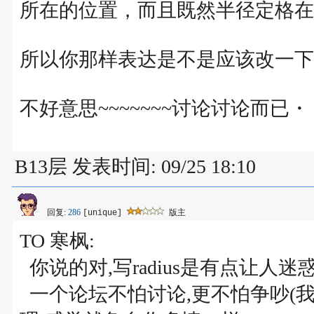
所在的位置，而且既然半径定格在
所以你那样表达是不是应该改一
不好意思~~~~~~~讨论讨论而已・
B13层 发表时间: 09/25 18:10
回复:
286
版主
[unique]
TO 寒枫:
你说的对,写radius是有点让人迷
一个论坛不怕讨论,更不怕争吵(我这