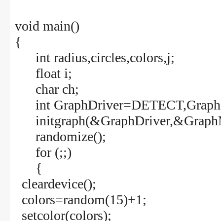
void main()
{
int radius,circles,colors,j;
float i;
char ch;
int GraphDriver=DETECT,Graph
initgraph(&GraphDriver,&GraphM
randomize();
for (;;)
{
cleardevice();
colors=random(15)+1;
setcolor(colors);