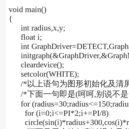
void main()
{
int radius,x,y;
float i;
int GraphDriver=DETECT,Graph
initgraph(&GraphDriver,&GraphM
cleardevice();
setcolor(WHITE);
/*以上语句为图形初始化及清屏
/*下面一句即是(呵呵,别说不是一条
for (radius=30;radius<=150;radi
for (i=0;i<=PI*2;i+=PI/8)
circle(sin(i)*radius+300,cos(i)*r