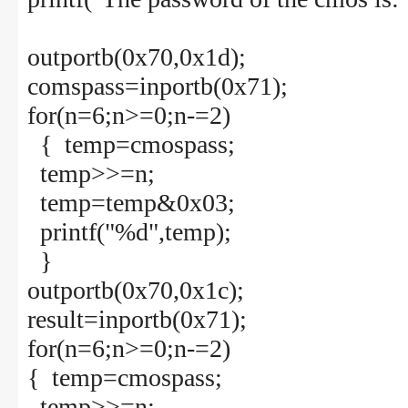
outportb(0x70,0x1d);
comspass=inportb(0x71);
for(n=6;n>=0;n-=2)
{ temp=cmospass;
temp>>=n;
temp=temp&0x03;
printf("%d",temp);
}
outportb(0x70,0x1c);
result=inportb(0x71);
for(n=6;n>=0;n-=2)
{ temp=cmospass;
temp>>=n;