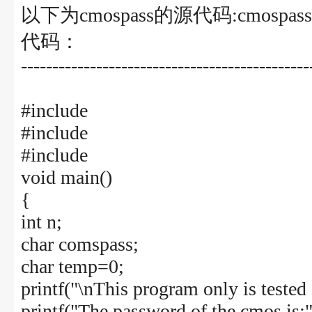
以下为cmospass的源代码:cmospass
代码：
----------------------------------------------
#include
#include
#include
void main()
{
int n;
char comspass;
char temp=0;
printf("\nThis program only is tested
printf("The password of the cmos is:"