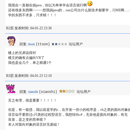
我现在一直都在搞java，你以为单单学会语言就行啊
还有很多东西啊~~~~~想我搞java的，sun公司出什么新技术都要学，J2ME啊....
学的东西不求多，只求精！！！
B2层 发表时间: 04-01-22 23:36
回复:
ttson
论坛用户
[ttson]
楼上的兄弟说得对
楼主的确有点偏向VB了
我也是会几个，单之精通1个
B3层 发表时间: 04-01-23 12:10
回复:
xiaoshi
论坛用户
[xiaoshi]
言之有理，很是重要！！！！！
但是，有一疑惑，我以前是学的c，在开发一些小的程序是，vb之类的面向对象
语言似乎要胜过c只类的过程型语言，我想转向c#，无奈他是面向对象的，有无
良策，是之变的简单呢？
本人对面向对象的语言好无基础！