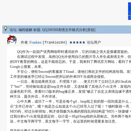
论坛: 编程破解 标题: QQ2003III表情文件格式分析[原创]
作者:
Frankiez
论坛用户
[frankiez84]
QQ作为一款国产优秀网络即时通讯软件，它的功能之强大是毋庸置疑的。每次更新
在测试过程中发现，虽然QQ允许使用自己的图片导入并生成表情文件，但此项功能
的DIY教育的网虫，这是不能容忍的。于是，我来到了腾讯官方网站，看到了有表
Google上搜索，未果。
不甘心，便给Tencent的客服发了Email，请他们将此文件的结构发给
工作室的修改早已经让Tencent把所以的外来DIY当成商业侵权。
一日后，看信箱果然无信，不理我？好……便又打开了尘封已久的UltraEdi
了“bm?”，凭经验知道这是bmp文件头部，又连续看了其他几个cfc文件，发
边缘色彩不同。查看0115版本的bug修正表，发现“修正了自定义表情边缘不透明
种方法，题关外话，不作详述。
心中大爽，成功了一半，可是在每个gif，bmp组之前的那一段到底是什么
示“文件已存在”，嗯？他是怎么知道这个cfc已经导入过了呢！？顿时眼前一亮
MD5码，经过分析得知，刚才使我极为头痛的那段乱码结构是“MD5 + 快捷键 + 表情
过我分析n个cfc发现是固定的，估计是一对gif/bmp组的头部标志。另外两个
说，中文每字两字节，英文每字一字节，在运算的时候需要多加注意。
现在给出整个文件的结构：