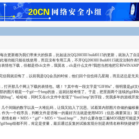
都为我们带来大的惊喜，比如这次QQ2003III build0115的更新，就加
只能在线使用，而且没有专用工具，不开QQ2003III Build0115就没法制
情包下载，但都是些cfc文件，我莫名，cfc是什么文件?我想当然地把它和WINAM
我。发完信我就后悔了，以前我是QQ会员的时候，他们回个信也得几星期，而且还总是
t，打开那几个网上下载的表情包。嗯！？其中有一段文字是“GIF89a”，很明显是g
现内部的图片都是一个gif一个bmp的放，这就比较奇怪了。于是，把里面两个连续的gi
的bug”。哈哈哈，同时又在cfc文件中发现了“fixed.bmp”的字段，凭我多年的
，几个间隔的数字以及一大堆乱码，让我又陷入了沉思。试着算内部图片存储的偏移量，
，作为一个程序员，判断文件是否唯一的最好方法就是使用MD5（信息-摘要算法）算法，
名称 + MD5 + “.gif” + MD5 + “fixed.bmp””，为什么要存放三遍
每对gif/bmp组都不同，肯定是变量，最后通过反复的试验发现分别是表情名称和快捷键字