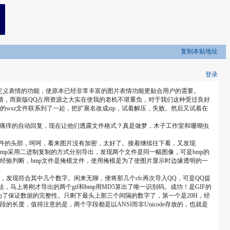
复制本贴地址
登录
入了自定义表情的功能，使原本已经非常丰富的图片表情功能更贴合用户的需要。
作表情，而新版QQ占用资源之大实在使我的老机不堪重负，对于我们这种受过良好
P的wsz文件联系到了一起，把扩展名改成zip，试着解压，失败。然后又试着在
无关痛痒的自动回复，现在让他们透露文件格式？真是做梦，木子工作室和珊瑚虫
if文件的头部，呵呵，看来图片没有加密，太好了。接着继续往下看，又发现
f和bmp采用二进制复制的方式分别导出，发现两个文件是同一幅图像，可是bmp的
游戏开发经验判断，bmp文件是掩模文件，使用掩模是为了使图片显示时边缘透明的一
发现符合其中几个数字。闲来无聊，便将那几个cfc再次导入QQ，可是QQ提
马上将刚才导出的两个gif和bmp用MD5算出了唯一识别码。成功！是GIF的
MD5我想可能是为了保证数据的完整性。只剩下最头上那三个间隔的数字了，第一个是20H，经
段的长度，值得注意的是，两个字段都是以ANSI而非Unicode存放的，也就是