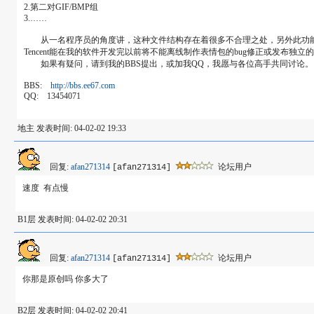
2.第二对GIF/BMP组
3.……
从一名程序员的角度讲，这种文件结构存在着很多不合理之处，另外此功能的系
Tencent能在我的软件开发完以前将不能离线制作表情包的bug修正或发布独立
如果有疑问，请到我的BBS提出，或加我QQ，我愿与各位高手共同讨论。
BBS:
http://bbs.ee67.com
QQ: 13454071
地主 发表时间: 04-02-02 19:33
回复:
afan271314
论坛用户
[afan271314]
速度 有点慢
B1层 发表时间: 04-02-02 20:31
回复:
afan271314
论坛用户
[afan271314]
你那是原创吗 你多大了
B2层 发表时间: 04-02-02 20:41