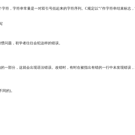
，字符串常量是一对双引号括起来的字符序列。C规定以“\”作字符串结束标志，它是由
写
于习惯问题，初学者往往会犯这样的错误。
一行语句的一部分，这就会出现语法错误。改错时，有时在被指出有错的一行中未发现错误
不同的)。