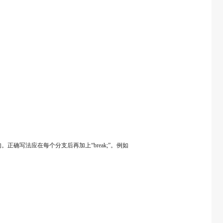
句。正确写法应在每个分支后再加上“break;”。例如