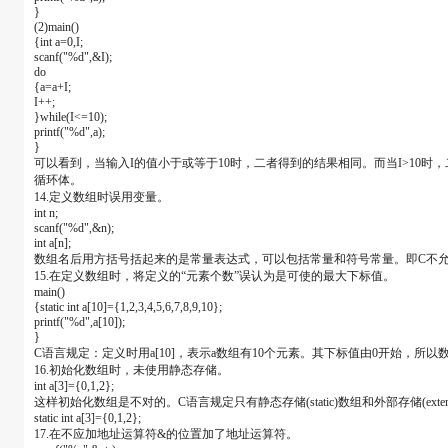
}
(2)main()
{int a=0,I;
scanf("%d",&I);
do
{a=a+I;
I++;
}while(I<=10);
printf("%d",a);
}
可以看到，当输入I的值小于或等于10时，二者得到的结果相同。而当I>10时，二者
循环体。
14.定义数组时误用变量。
int n;
scanf("%d",&n);
int a[n];
数组名后用方括号括起来的是常量表达式，可以包括常量和符号常量。即C不
15.在定义数组时，将定义的“元素个数”误认为是可使的最大下标值。
main()
{static int a[10]={1,2,3,4,5,6,7,8,9,10};
printf("%d",a[10]);
}
C语言规定：定义时用a[10]，表示a数组有10个元素。其下标值由0开始，所以数
16.初始化数组时，未使用静态存储。
int a[3]={0,1,2};
这样初始化数组是不对的。C语言规定只有静态存储(static)数组和外部存储(ext
static int a[3]={0,1,2};
17.在不应加地址运算符&的位置加了地址运算符。