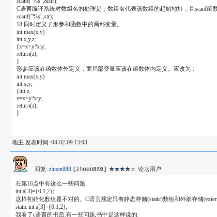
scanf("%s",&str);
C语言编译系统对数组名的处理是：数组名代表该数组的起始地址，且scanf
scanf("%s",str);
18.同时定义了形参和函数中的局部变量。
int max(x,y)
int x,y,z;
{z=x>y?x:y;
return(z);
}
形参应该在函数体外定义，而局部变量应该在函数体内定义。应改为：
int max(x,y)
int x,y;
{int z;
z=x>y?x:y;
return(z);
}
地主 发表时间: 04-02-09 13:03
回复:
zhoen889
论坛用户
[zhoen889]
在第16点中有这么一些问题:
int a[3]={0,1,2};
这样初始化数组是不对的。C语言规定只有静态存储(static)数组和外部存储(ext
static int a[3]={0,1,2};
我看了c语言的书后,有一些问题,书中是这样说的: