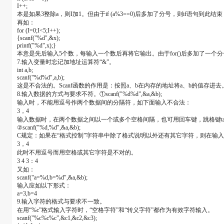
I++;
本是如果3整除a，则I加1。但由于if (a%3==0)后多加了分号，则if语句到此
再如：
for (I=0;I<5;I++);
{scanf("%d",&x);
printf("%d",x);}
本意是先后输入5个数，每输入一个数后再将它输出。由于for()后多加了一
7.输入变量时忘记加地址运算符“&”。
int a,b;
scanf("%d%d",a,b);
这是不合法的。Scanf函数的作用是：按照a、b在内存的地址将a、b的值存进去。
8.输入数据的方式与要求不符。①scanf("%d%d",&a,&b);
输入时，不能用逗号作两个数据间的分隔符，如下面输入不合法：
3，4
输入数据时，在两个数据之间以一个或多个空格间隔，也可用回车键，跳格键ta
②scanf("%d,%d",&a,&b);
C规定：如果在“格式控制”字符串中除了格式说明以外还有其它字符，则在输
3，4
此时不用逗号而用空格或其它字符是不对的。
3 4 3：4
又如：
scanf("a=%d,b=%d",&a,&b);
输入应如以下形式：
a=3,b=4
9.输入字符的格式与要求不一致。
在用“%c”格式输入字符时，“空格字符”和“转义字符”都作为有效字符输入。
scanf("%c%c%c",&c1,&c2,&c3);