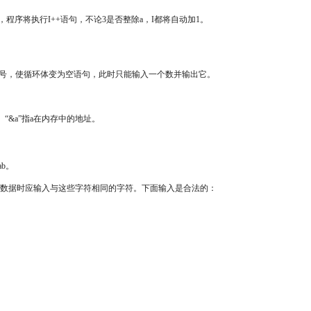
结束，程序将执行I++语句，不论3是否整除a，I都将自动加1。
个分号，使循环体变为空语句，此时只能输入一个数并输出它。
“&a”指a在内存中的地址。
b。
入数据时应输入与这些字符相同的字符。下面输入是合法的：