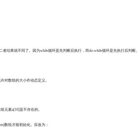
结果就不同了。因为while循环是先判断后执行，而do-while循环是先执行后判断。对于
允许对数组的大小作动态定义。
组元素a[10]是不存在的。
erm)数组才能初始化。应改为：