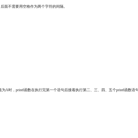
个字符，后面不需要用空格作为两个字符的间隔。
值为A时，printf函数在执行完第一个语句后接着执行第二、三、四、五个printf函数语