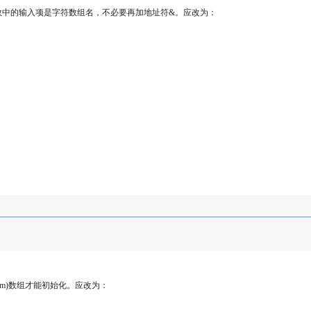
函数中的输入项是字符数组名，不必要再加地址符&。应改为：
erm)数组才能初始化。应改为：