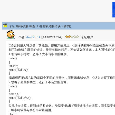
论坛: 编程破解 标题: C语言常见的错误（转的）
作者:
afan271314
论坛用户
[afan271314]
C语言的最大特点是：功能强、使用方便灵活。C编译的程序对语法检查并不象
都不知道错在哪里的错误。看着有错的程序，不知该如何改起，本人通过对C
1.书写标识符时，忽略了大小写字母的区别。
main()
{
int a=5;
printf("%d",A);
}
编译程序把a和A认为是两个不同的变量名，而显示出错信息。C认为大写字母
2.忽略了变量的类型，进行了不合法的运算。
main()
{
float a,b;
printf("%d",a%b);
}
%是求余运算，得到a/b的整余数。整型变量a和b可以进行求余运算，而实型变
3.将字符常量与字符串常量混淆。
char c;