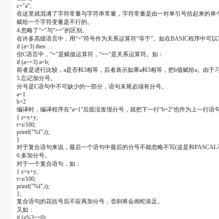
c="a";
在这里就混淆了字符常量与字符串常量，字符常量是由一对单引号括起来的单个字符
赋给一个字符变量是不行的。
4.忽略了“=”与“==”的区别。
在许多高级语言中，用“=”符号作为关系运算符“等于”。如在BASIC程序中可以
if (a=3) then …
但C语言中，“=”是赋值运算符，“==”是关系运算符。如：
if (a==3) a=b;
前者是进行比较，a是否和3相等，后者表示如果a和3相等，把b值赋给a。由
5.忘记加分号。
分号是C语句中不可缺少的一部分，语句末尾必须有分号。
a=1
b=2
编译时，编译程序在“a=1”后面没发现分号，就把下一行“b=2”也作为上
{ z=x+y;
t=z/100;
printf("%f",t);
}
对于复合语句来说，最后一个语句中最后的分号不能忽略不写(这是和PASCAL
6.多加分号。
对于一个复合语句，如：
{ z=x+y;
t=z/100;
printf("%f",t);
};
复合语句的花括号后不应再加分号，否则将会画蛇添足。
又如：
if (a%3==0);