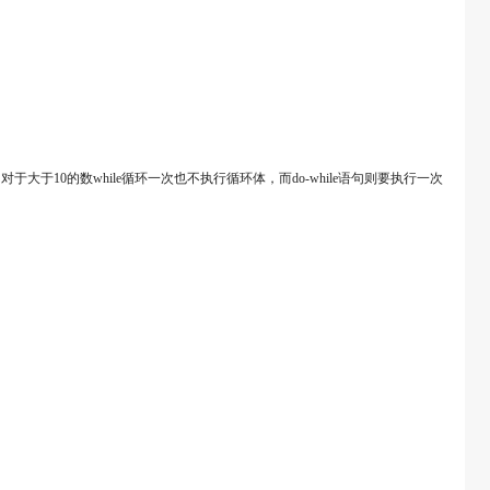
大于10的数while循环一次也不执行循环体，而do-while语句则要执行一次