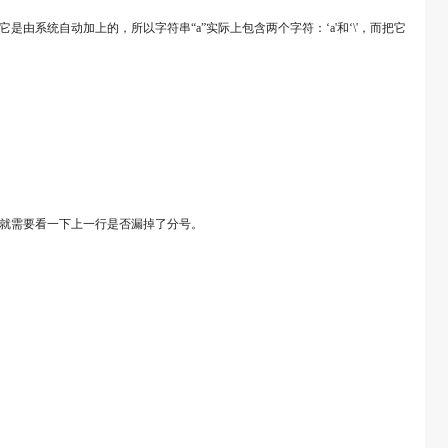
系统自动加上的，所以字符串“a”实际上包含两个字符：‘a'和‘\'，而把它
，就需要看一下上一行是否漏掉了分号。