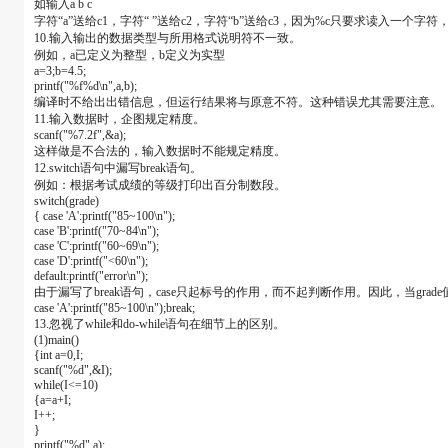
如输入a b c
字符“a”送给c1，字符“ ”送给c2，字符“b”送给c3，因为%c只要求读入一
10.输入输出的数据类型与所用格式说明符不一致。
例如，a已定义为整型，b定义为实型
a=3;b=4.5;
printf("%f%d\n",a,b);
编译时不给出出错信息，但运行结果将与原意不符。这种错误尤其需要注意。
11.输入数据时，企图规定精度。
scanf("%7.2f",&a);
这样做是不合法的，输入数据时不能规定精度。
12.switch语句中漏写break语句。
例如：根据考试成绩的等级打印出百分制数段。
switch(grade)
{ case 'A':printf("85~100\n");
case 'B':printf("70~84\n");
case 'C':printf("60~69\n");
case 'D':printf("<60\n");
default:printf("error\n");
由于漏写了break语句，case只起标号的作用，而不起判断作用。因此，当grade
case 'A':printf("85~100\n");break;
13.忽视了while和do-while语句在细节上的区别。
(1)main()
{int a=0,I;
scanf("%d",&I);
while(I<=10)
{a=a+I;
I++;
}
printf("%d",a);