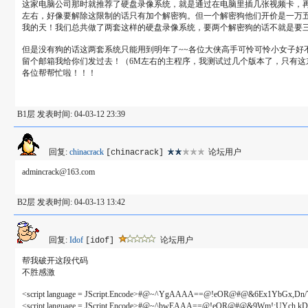
这家电脑公司那时就推荐了硬盘录像系统，就是通过在电脑里插几张视频卡，再
左右，好像要解除这限制的话只有加个解密狗。但一个解密狗他们开价是一万
我的天！我们总共做了两套这样的硬盘录像系统，要两个解密狗的话不就是要
但是没有狗的话这两套系统只能用到明年了~~各位大侠高手可怜可怜小女子好
留个邮箱我给你们发过去！（6M左右的主程序，我测试过几个版本了，只有这
各位帮帮忙啦！！！
B1层 发表时间: 04-03-12 23:39
回复:
chinacrack
论坛用户
[chinacrack]
admincrack@163.com
B2层 发表时间: 04-03-13 13:42
回复:
Idof
论坛用户
[idof]
帮我破开这段代码
不胜感激
<script language = JScript.Encode>#@~^YgAAAA==@!eOR@#@&6Ex1YbGx,
<script language = JScript.Encode>#@~^bwEAAA==@!eOR@#@&9Wm!:UYch.k