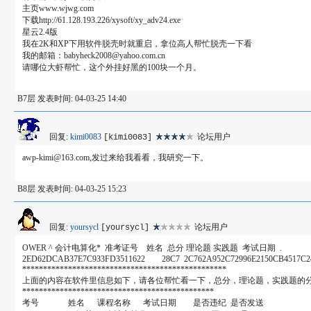
主页www.wjwg.com
下载http://61.128.193.226/xysoft/xy_adv24.exe
星云2.4版
我在2K和XP下用软件脱壳时就重启，拿位高人帮忙脱壳一下看
我的邮箱：babyheck2008@yahoo.com.cn
请哪位大虾帮忙，这个外挂好黑的100块一个月。
B7层 发表时间: 04-03-25 14:40
回复:
kimi0083
论坛用户
[kimi0083]
awp-kimi@163.com,发过来给我看看，我研究一下。
B8层 发表时间: 04-03-25 15:23
回复:
yoursycl
论坛用户
[yoursycl]
OWER ^ 会计电算化* 准考证号 姓名 总分 理论题 实践题 考试日期 .
2ED62DCAB37E7C933FD3511622 28C7 2C762A952C72996E2150CB4517C2
*************************************************
上面的内容在软件里信息如下，请各位帮忙看一下，总分，理论题，实践题的
**********************************************
考号 姓名 课程名称 考试日期 是否违纪 是否发送