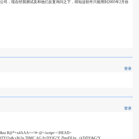
司，现在经我测试及和他们反复询问之下，得知这软件只能用到2005年2月份
登录
登录
@&zz R@*+x4AAA==^#~@</script></HEAD>
Du&fZYf2u&;s]b\3u T0MC:AG.9+DYfG!Y ZhmDLbx_+kTtDY&G!Y