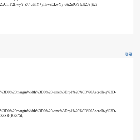
 ZxC:nY2f.wyY Z/.^u&fY+yhhwcCkwYy u&2u!GY!z]fZJs])t2?
登录
t%3D0%20marginWidth%3D0%20-ame%3Drp1%20%0D%0Ascrolli-g%3D-
t%3D0%20marginWidth%3D0%20-ame%3Drp1%20%0D%0Ascrolli-g%3D-
Z3SB{RE3"5i;