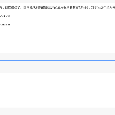
载的，但连接挂了。国内能找到的都是三洋的通用驱动和其它型号的，对于我这个型号
X550
=camaras