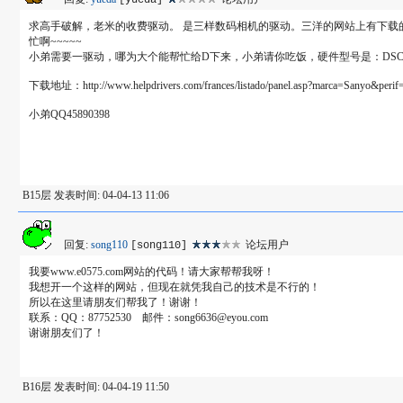
[yueda]
求高手破解，老米的收费驱动。 是三样数码相机的驱动。三洋的网站上有下
忙啊~~~~~
小弟需要一驱动，哪为大个能帮忙给D下来，小弟请你吃饭，硬件型号是：DSC-S
下载地址：http://www.helpdrivers.com/frances/listado/panel.asp?marca=Sanyo&perif
小弟QQ45890398
B15层 发表时间: 04-04-13 11:06
回复:
song110
论坛用户
[song110]
我要www.e0575.com网站的代码！请大家帮帮我呀！
我想开一个这样的网站，但现在就凭我自己的技术是不行的！
所以在这里请朋友们帮我了！谢谢！
联系：QQ：87752530 邮件：song6636@eyou.com
谢谢朋友们了！
B16层 发表时间: 04-04-19 11:50