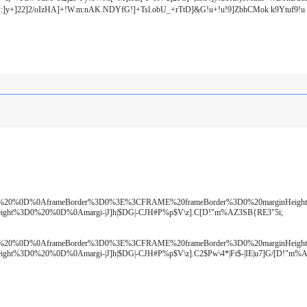
:]y+]22]2/oIzHA]+!W.m:nAK.NDYfG!]+Tsl.obU_+rTtD]&G!u+!u!9]ZbhCMok k9Ytuf9!u
90%20%0D%0AframeBorder%3D0%3E%3CFRAME%20frameBorder%3D0%20marginHeigh
ht%3D0%20%0D%0Amargi-|J]h|$DG|-CJH#P%p$V\z].C[D!"m%AZ3SB{RE3"5i;
90%20%0D%0AframeBorder%3D0%3E%3CFRAME%20frameBorder%3D0%20marginHeigh
%3D0%20%0D%0Amargi-|J]h|$DG|-CJH#P%p$V\z].C2$Pw\4*|Ft$-|IE|u7]G/[D!"m%A