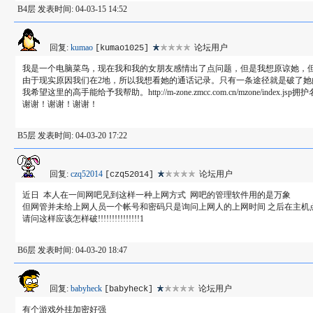
B4层 发表时间: 04-03-15 14:52
回复:
kumao
论坛用户
[kumao1025]
我是一个电脑菜鸟，现在我和我的女朋友感情出了点问题，但是我想原谅她，
由于现实原因我们在2地，所以我想看她的通话记录。只有一条途径就是破了她
我希望这里的高手能给予我帮助。http://m-zone.zmcc.com.cn/mzo
谢谢！谢谢！谢谢！
B5层 发表时间: 04-03-20 17:22
回复:
czq52014
论坛用户
[czq52014]
近日 本人在一间网吧见到这样一种上网方式 网吧的管理软件用的是万象
但网管并未给上网人员一个帐号和密码只是询问上网人的上网时间 之后在主机
请问这样应该怎样破!!!!!!!!!!!!!!!1
B6层 发表时间: 04-03-20 18:47
回复:
babyheck
论坛用户
[babyheck]
有个游戏外挂加密好强