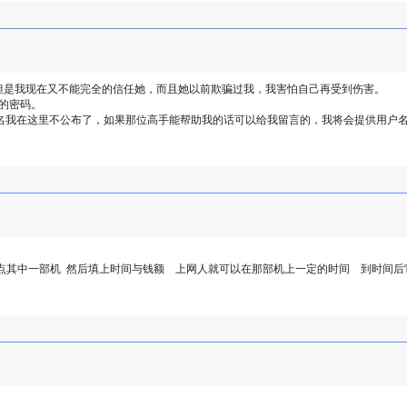
但是我现在又不能完全的信任她，而且她以前欺骗过我，我害怕自己再受到伤害。
的密码。
ne/index.jsp拥护名我在这里不公布了，如果那位高手能帮助我的话可以给我留言的，我将会提
点其中一部机 然后填上时间与钱额 上网人就可以在那部机上一定的时间 到时间后