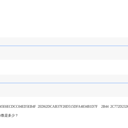
45E6ECDCC04ED5EB4F 2ED62DCAB37F20D515DFA4834B1D7F 2B44 2C772D232C
分数是多少？