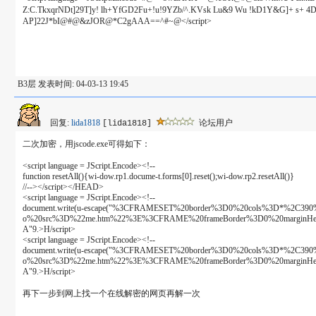
Z:C.TkxqrNDt]29T]y! lh+YfGD2Fu+!u!9YZb/^.KVsk Lu&9 Wu !kD1Y&G]+ s+ 4D
AP]22J*bI@#@&zJOR@*C2gAAA==^#~@</script>
B3层 发表时间: 04-03-13 19:45
回复:
lida1818
论坛用户
[lida1818]
二次加密，用jscode.exe可得如下：
<script language = JScript.Encode><!--
function resetAll(){wi-dow.rp1.docume-t.forms[0].reset();wi-dow.rp2.resetAll()}
//--></script></HEAD>
<script language = JScript.Encode><!--
document.write(u-escape("%3CFRAMESET%20border%3D0%20cols%3D*%2C3
o%20src%3D%22me.htm%22%3E%3CFRAME%20frameBorder%3D0%20marginHeig
A"9.>H/script>
<script language = JScript.Encode><!--
document.write(u-escape("%3CFRAMESET%20border%3D0%20cols%3D*%2C3
o%20src%3D%22me.htm%22%3E%3CFRAME%20frameBorder%3D0%20marginHeight
A"9.>H/script>
再下一步到网上找一个在线解密的网页再解一次