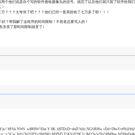
用个他们说是自个写的软件接收摄像头的信号。搞完了以后他们就只留了软件给我们公
五！
三万？？？太夸张了吧？？？他们已经一套系统收了七万多了耶！！！
不好？帮我解了这程序的时间限制！不然老总要骂人的！
东东变了那时间限制就变了）
Dn/Y)s^`#PAk NWS .w8R9W^Ehn Y 0K.:k$TDcD+dnD`biSr NGSRMw cDd+DbsVv#N@#
D+c; +/1Cw`Juf/s"bt2j2PYy!8WM[+M]f9Z] T^KVd]29C]+;&O!]y!uTfu!)0Mlhn~WD9n