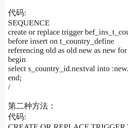
代码:
SEQUENCE
create or replace trigger bef_ins_t_c
before insert on t_country_define
referencing old as old new as new fo
begin
select s_country_id.nextval into :new
end;
/
第二种方法：
代码:
CREATE OR REPLACE TRIGGER 