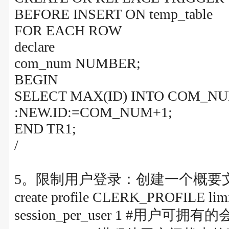
BEFORE INSERT ON temp_table
FOR EACH ROW
declare
com_num NUMBER;
BEGIN
SELECT MAX(ID) INTO COM_N
:NEW.ID:=COM_NUM+1;
END TR1;
/
5。限制用户登录：创建一个概要
create profile CLERK_PROFILE lim
session_per_user 1 #用户可拥