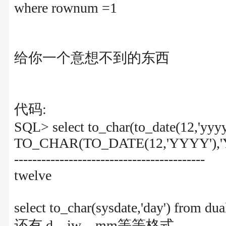
where rownum =1
给你一个意想不到的东西
代码:
SQL> select to_char(to_date(12,'yyyy'
TO_CHAR(TO_DATE(12,'YYYY'),'
------------------------------------------
twelve
select to_char(sysdate,'day') from dua
还有 d、iw、mm等等格式