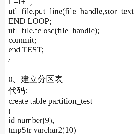
I:=I+1;
utl_file.put_line(file_handle,stor_text
END LOOP;
utl_file.fclose(file_handle);
commit;
end TEST;
/
0、建立分区表
代码:
create table partition_test
(
id number(9),
tmpStr varchar2(10)