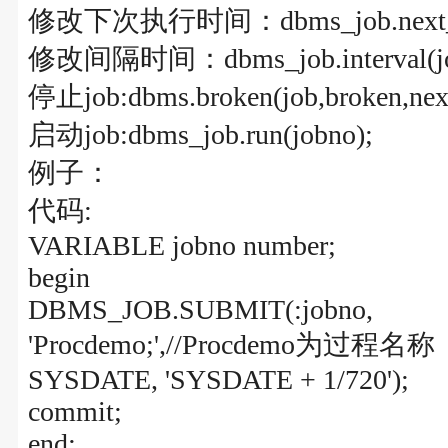
修改下次执行时间：dbms_job.next_date
修改间隔时间：dbms_job.interval(job,
停止job:dbms.broken(job,broken,next
启动job:dbms_job.run(jobno);
例子：
代码:
VARIABLE jobno number;
begin
DBMS_JOB.SUBMIT(:jobno,
'Procdemo;',//Procdemo为过程名称
SYSDATE, 'SYSDATE + 1/720');
commit;
end;