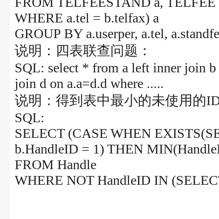
FROM TELFEESTAND a, TELFEE 
WHERE a.tel = b.telfax) a
GROUP BY a.userper, a.tel, a.standf
说明：四表联查问题：
SQL: select * from a left inner join b
join d on a.a=d.d where .....
说明：得到表中最小的未使用的I
SQL:
SELECT (CASE WHEN EXISTS(SE
b.HandleID = 1) THEN MIN(HandleI
FROM Handle
WHERE NOT HandleID IN (SELECT 