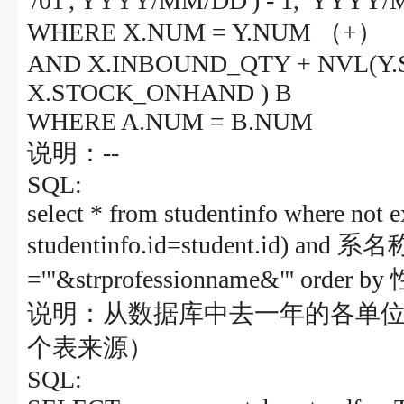
'/01','YYYY/MM/DD') - 1, 'YYYY/M
WHERE X.NUM = Y.NUM （+）
AND X.INBOUND_QTY + NVL(Y.
X.STOCK_ONHAND ) B
WHERE A.NUM = B.NUM
说明：--
SQL:
select * from studentinfo where not e
studentinfo.id=student.id) and 
='"&strprofessionname&"' or
说明：从数据库中去一年的各单位
个表来源）
SQL: