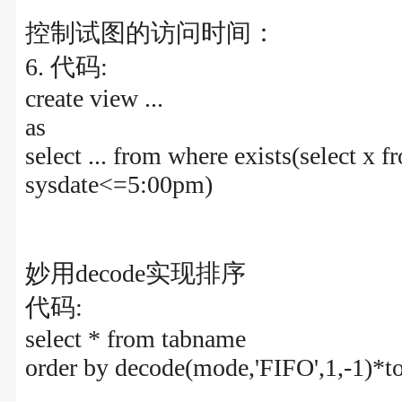
控制试图的访问时间：
6. 代码:
create view ...
as
select ... from where exists(select 
sysdate<=5:00pm)
妙用decode实现排序
代码:
select * from tabname
order by decode(mode,'FIFO',1,-1)*