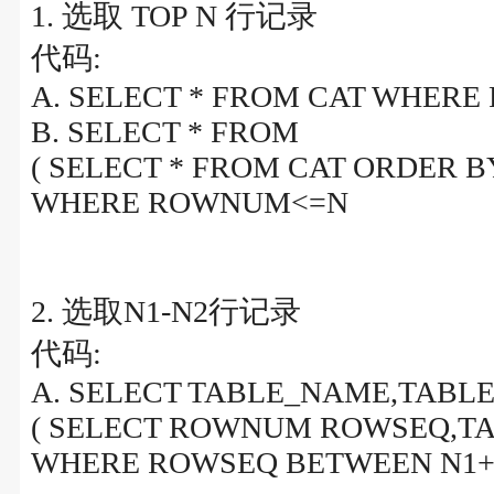
1. 选取 TOP N 行记录
代码:
A. SELECT * FROM CAT WHER
B. SELECT * FROM
( SELECT * FROM CAT ORDER B
WHERE ROWNUM<=N
2. 选取N1-N2行记录
代码:
A. SELECT TABLE_NAME,TABL
( SELECT ROWNUM ROWSEQ,TA
WHERE ROWSEQ BETWEEN N1+