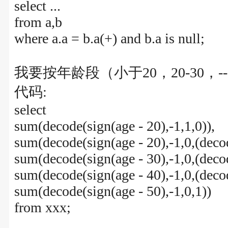
select ...
from a,b
where a.a = b.a(+) and b.a is null;
我要按年龄段（小于20，20-30，
代码:
select
sum(decode(sign(age - 20),-1,1,0)),
sum(decode(sign(age - 20),-1,0,(decod
sum(decode(sign(age - 30),-1,0,(decod
sum(decode(sign(age - 40),-1,0,(decod
sum(decode(sign(age - 50),-1,0,1))
from xxx;