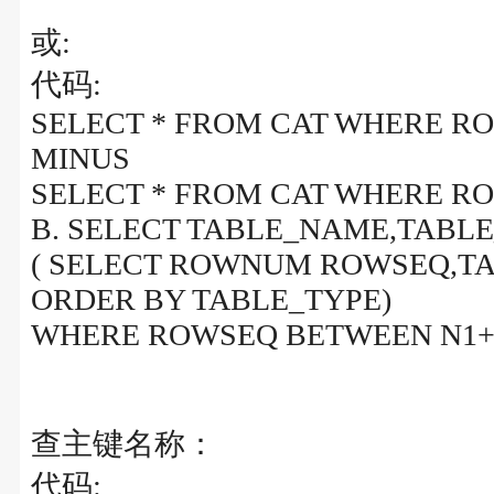
或:
代码:
SELECT * FROM CAT WHERE 
MINUS
SELECT * FROM CAT WHERE 
B. SELECT TABLE_NAME,TABL
( SELECT ROWNUM ROWSEQ,T
ORDER BY TABLE_TYPE)
WHERE ROWSEQ BETWEEN N1+
查主键名称：
代码: