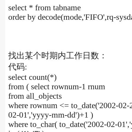
select * from tabname
order by decode(mode,'FIFO',rq-sysda
找出某个时期内工作日数：
代码:
select count(*)
from ( select rownum-1 rnum
from all_objects
where rownum <= to_date('2002-02-28
02-01','yyyy-mm-dd')+1 )
where to_char( to_date('2002-02-01',