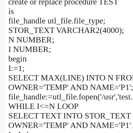
create or replace procedure TEST
is
file_handle utl_file.file_type;
STOR_TEXT VARCHAR2(4000);
N NUMBER;
I NUMBER;
begin
I:=1;
SELECT MAX(LINE) INTO N F
OWNER='TEMP' AND NAME='P1'
file_handle:=utl_file.fopen('/usr','test.t
WHILE I<=N LOOP
SELECT TEXT INTO STOR_TEX
OWNER='TEMP' AND NAME='P1' 