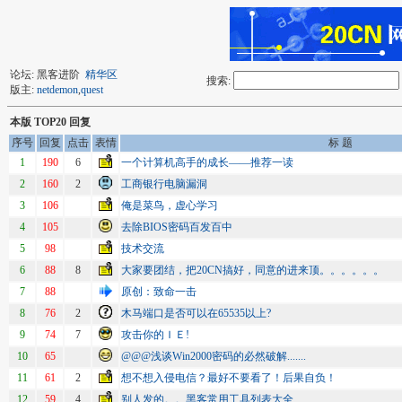
论坛: 黑客进阶
精华区
搜索:
版主:
netdemon
,
quest
本版 TOP20 回复
序号
回复
点击
表情
标 题
1
190
6
一个计算机高手的成长――推荐一读
2
160
2
工商银行电脑漏洞
3
106
俺是菜鸟，虚心学习
4
105
去除BIOS密码百发百中
5
98
技术交流
6
88
8
大家要团结，把20CN搞好，同意的进来顶。。。。。。
7
88
原创：致命一击
8
76
2
木马端口是否可以在65535以上?
9
74
7
攻击你的ＩＥ!
10
65
@@@浅谈Win2000密码的必然破解.......
11
61
2
想不想入侵电信？最好不要看了！后果自负！
12
59
4
别人发的。。黑客常用工具列表大全