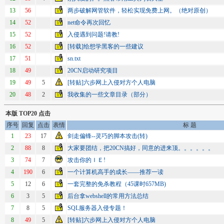
13
56
两步破解网管软件，轻松实现免费上网。（绝对原创）
14
52
net命令再次回忆
15
52
入侵遇到问题!请教!
16
52
[转载]给想学黑客的一些建议
17
51
sn.txt
18
49
20CN启动研究项目
19
49
5
[转贴]六步网上入侵对方个人电脑
20
48
2
我收集的一些文章目录（部分）
本版 TOP20 点击
序号
回复
点击
表情
标 题
1
23
17
剑走偏锋--灵巧的脚本攻击(转)
2
88
8
大家要团结，把20CN搞好，同意的进来顶。。。。。。
3
74
7
攻击你的ＩＥ!
4
190
6
一个计算机高手的成长――推荐一读
5
12
6
一套完整的免杀教程（45课时657MB)
6
3
5
后台拿webshell的常用方法总结
7
8
5
SQL服务器入侵专题！
8
49
5
[转贴]六步网上入侵对方个人电脑