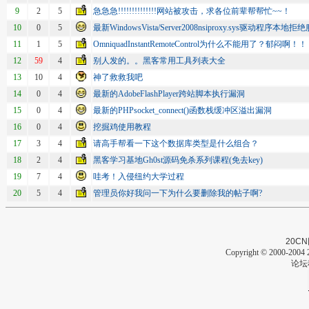
9
2
5
急急急!!!!!!!!!!!!!!网站被攻击，求各位前辈帮帮忙~~！
10
0
5
最新WindowsVista/Server2008nsiproxy.sys驱动程序本地
11
1
5
OmniquadInstantRemoteControl为什么不能用了？郁闷啊
12
59
4
别人发的。。黑客常用工具列表大全
13
10
4
神了救救我吧
14
0
4
最新的AdobeFlashPlayer跨站脚本执行漏洞
15
0
4
最新的PHPsocket_connect()函数栈缓冲区溢出漏洞
16
0
4
挖掘鸡使用教程
17
3
4
请高手帮看一下这个数据库类型是什么组合？
18
2
4
黑客学习基地Gh0st源码免杀系列课程(免去key)
19
7
4
哇考！入侵纽约大学过程
20
5
4
管理员你好我问一下为什么要删除我的帖子啊?
20CN
Copyright © 2000-2004 2
论坛