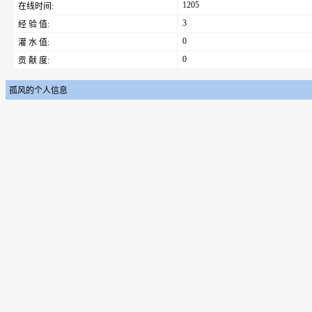
1205
在线时间:
3
经 验 值:
0
灌 水 值:
0
贡 献 度:
孤风的个人信息