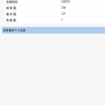
538722
在线时间:
250
经 验 值:
137
灌 水 值:
7
贡 献 度:
剑条客的个人信息