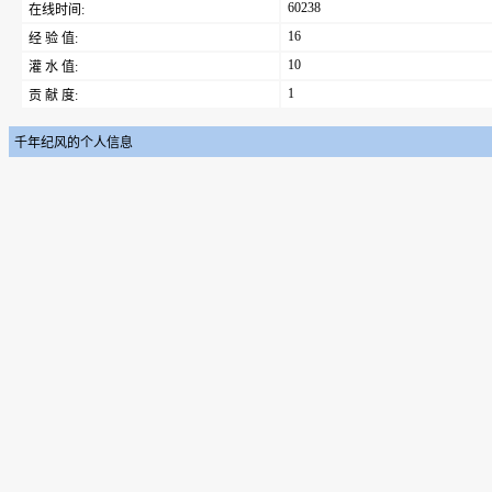
60238
在线时间:
16
经 验 值:
10
灌 水 值:
1
贡 献 度:
千年纪风的个人信息