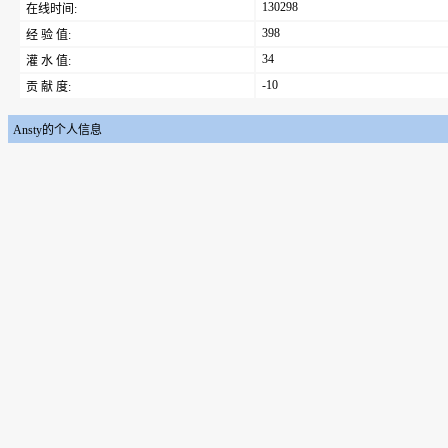
130298
在线时间:
398
经 验 值:
34
灌 水 值:
-10
贡 献 度:
Ansty的个人信息