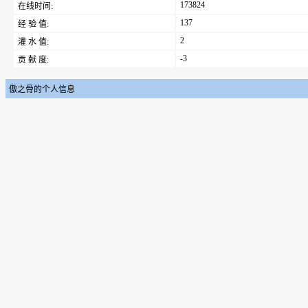
173824
在线时间:
137
经 验 值:
2
灌 水 值:
-3
贡 献 度:
傲之骨的个人信息