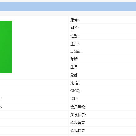
账号:
网名:
性别:
主页:
E-Mail:
年龄
生日
爱好
来 自:
OICQ:
44
ICQ:
56
会员等级:
所发帖子:
给我留言
给我投票