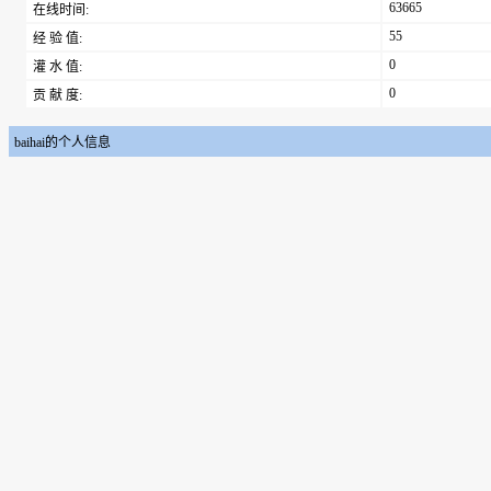
63665
在线时间:
55
经 验 值:
0
灌 水 值:
0
贡 献 度:
baihai的个人信息