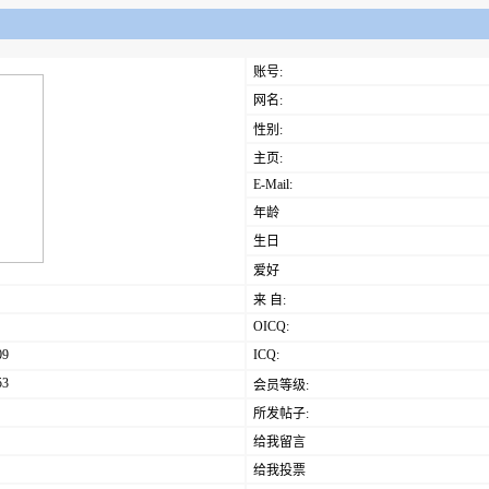
账号:
网名:
性别:
主页:
E-Mail:
年龄
生日
爱好
来 自:
OICQ:
09
ICQ:
53
会员等级:
所发帖子:
给我留言
给我投票