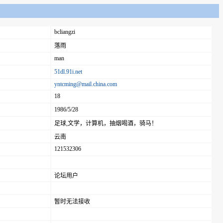
bcliangzi
落雨
man
51dl.91i.net
yntcming@mail.china.com
18
1986/5/28
足球,文学，计算机，抽烟喝酒，骑马！
云南
121532306
论坛用户
暂时无法接收