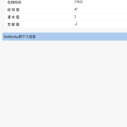
17815
在线时间:
47
经 验 值:
2
灌 水 值:
-2
贡 献 度:
NetMySky的个人信息