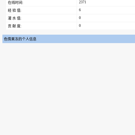
2371
在线时间:
6
经 验 值:
0
灌 水 值:
0
贡 献 度:
色情果冻的个人信息