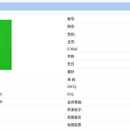
账号:
网名:
性别:
主页:
E-Mail:
年龄
生日
爱好
来 自:
OICQ:
01
ICQ:
39
会员等级:
所发帖子:
给我留言
给我投票