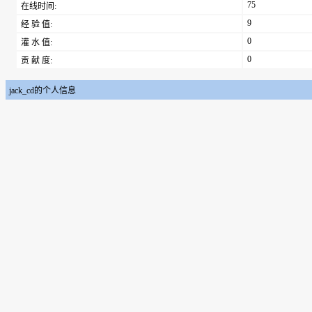
75
在线时间:
9
经 验 值:
0
灌 水 值:
0
贡 献 度:
jack_cd的个人信息