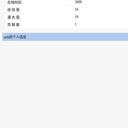
3600
在线时间:
10
经 验 值:
10
灌 水 值:
1
贡 献 度:
aeth的个人信息