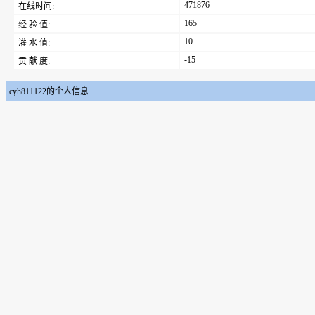
471876
在线时间:
165
经 验 值:
10
灌 水 值:
-15
贡 献 度:
cyh811122的个人信息