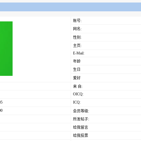
账号:
网名:
性别:
主页:
E-Mail:
年龄
生日
爱好
来 自:
OICQ:
05
ICQ:
00
会员等级:
所发帖子:
给我留言
给我投票