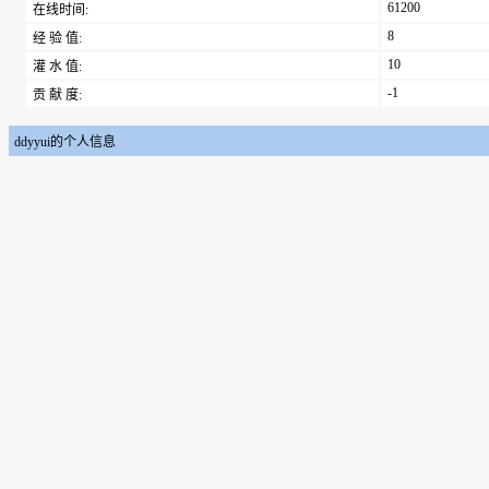
61200
在线时间:
8
经 验 值:
10
灌 水 值:
-1
贡 献 度:
ddyyui的个人信息