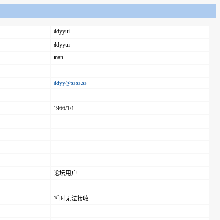
ddyyui
ddyyui
man
ddyy@ssss.ss
1966/1/1
论坛用户
暂时无法接收