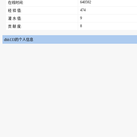
640592
在线时间:
474
经 验 值:
9
灌 水 值:
8
贡 献 度:
dhb133的个人信息