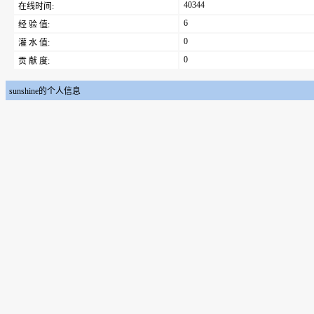
40344
在线时间:
6
经 验 值:
0
灌 水 值:
0
贡 献 度:
sunshine的个人信息