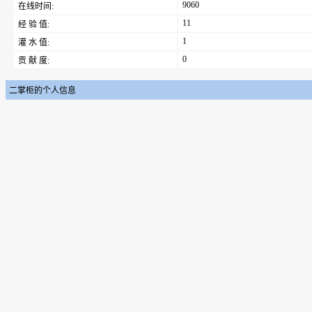
9060
在线时间:
11
经 验 值:
1
灌 水 值:
0
贡 献 度:
二掌柜的个人信息