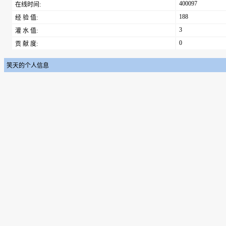
400097
在线时间:
188
经 验 值:
3
灌 水 值:
0
贡 献 度:
笑天的个人信息