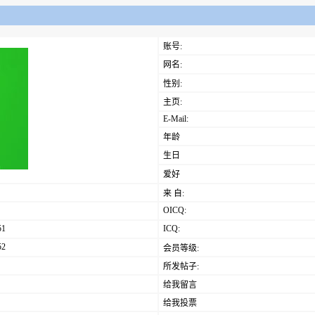
账号:
网名:
性别:
主页:
E-Mail:
年龄
生日
爱好
来 自:
OICQ:
51
ICQ:
52
会员等级:
所发帖子:
给我留言
给我投票