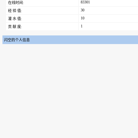
83301
在线时间:
30
经 验 值:
10
灌 水 值:
1
贡 献 度:
闪空的个人信息