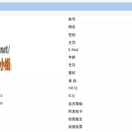
账号:
网名:
性别:
主页:
E-Mail:
年龄
生日
爱好
来 自:
OICQ:
53
ICQ:
29
会员等级:
所发帖子:
给我留言
给我投票