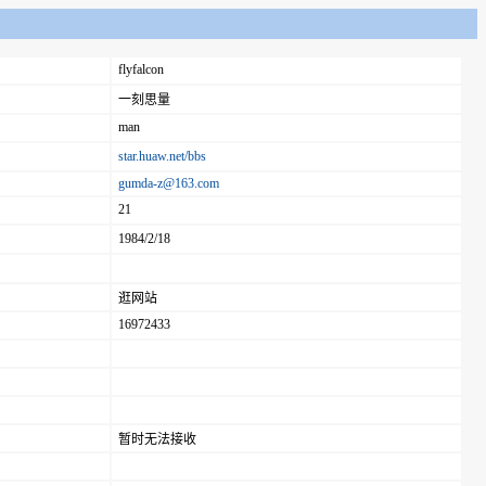
flyfalcon
一刻思量
man
star.huaw.net/bbs
gumda-z@163.com
21
1984/2/18
逛网站
16972433
暂时无法接收