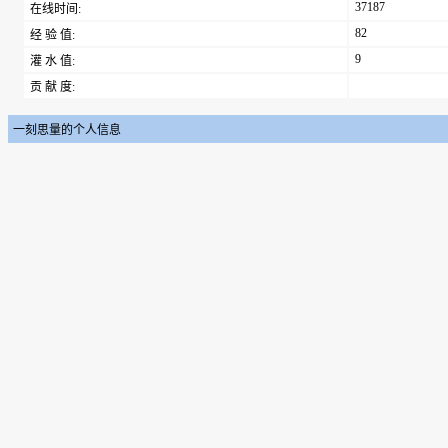
37187
在线时间:
82
经 验 值:
9
灌 水 值:
贡 献 度:
一刻思量的个人信息