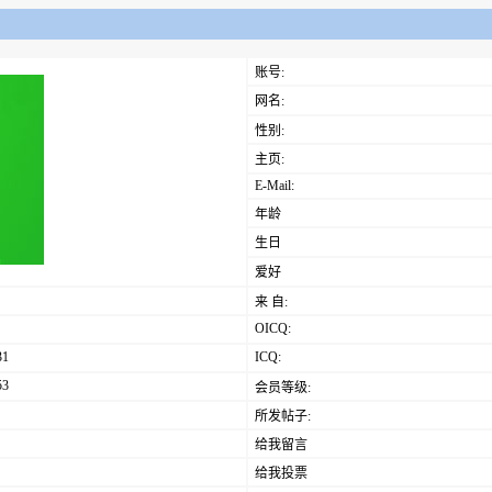
账号:
网名:
性别:
主页:
E-Mail:
年龄
生日
爱好
来 自:
OICQ:
31
ICQ:
53
会员等级:
所发帖子:
给我留言
给我投票