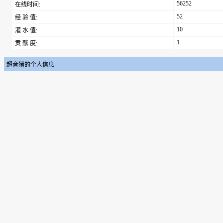
56252
在线时间:
52
经 验 值:
10
灌 水 值:
1
贡 献 度:
超音猪的个人信息