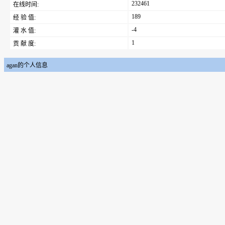
232461
在线时间:
189
经 验 值:
-4
灌 水 值:
1
贡 献 度:
agan的个人信息