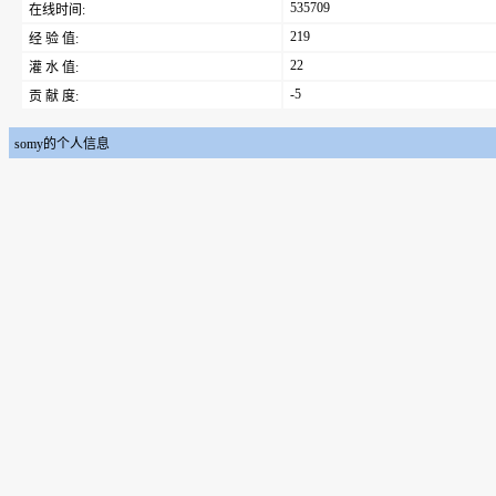
535709
在线时间:
219
经 验 值:
22
灌 水 值:
-5
贡 献 度:
somy的个人信息