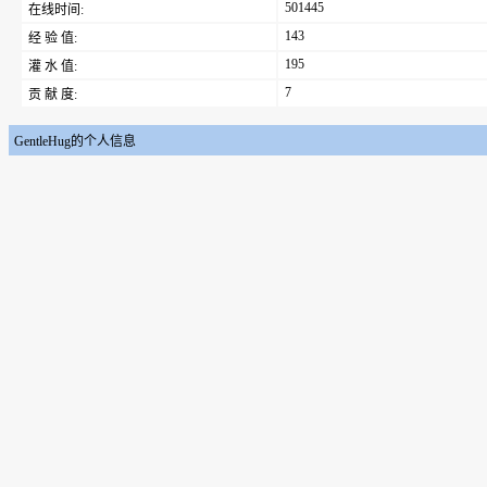
501445
在线时间:
143
经 验 值:
195
灌 水 值:
7
贡 献 度:
GentleHug的个人信息