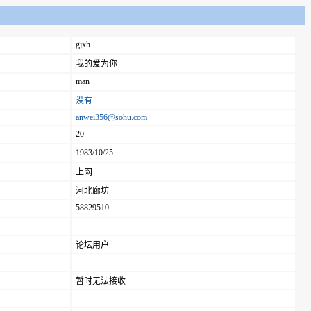
gjxh
我的爱为你
man
没有
anwei356@sohu.com
20
1983/10/25
上网
河北廊坊
58829510
论坛用户
暂时无法接收