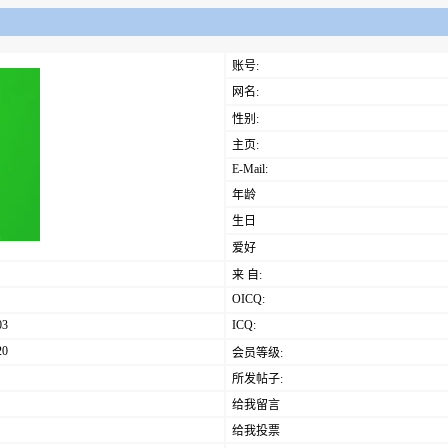
账号:
网名:
性别:
主页:
E-Mail:
年龄
生日
爱好
来 自:
OICQ:
03
ICQ:
20
会员等级:
所发帖子:
给我留言
给我投票