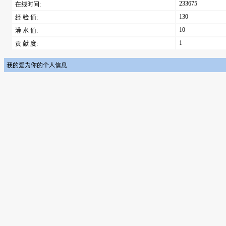
233675
在线时间:
130
经 验 值:
10
灌 水 值:
1
贡 献 度:
我的爱为你的个人信息