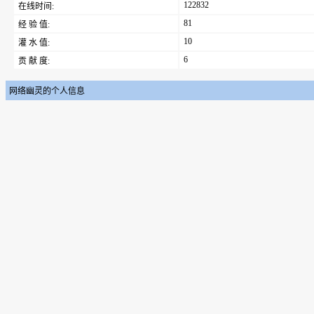
122832
在线时间:
81
经 验 值:
10
灌 水 值:
6
贡 献 度:
网络幽灵的个人信息