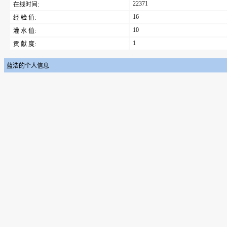
22371
在线时间:
16
经 验 值:
10
灌 水 值:
1
贡 献 度:
蓝浩的个人信息