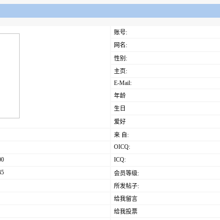
账号:
网名:
性别:
主页:
E-Mail:
年龄
生日
爱好
来 自:
OICQ:
00
ICQ:
45
会员等级:
所发帖子:
给我留言
给我投票