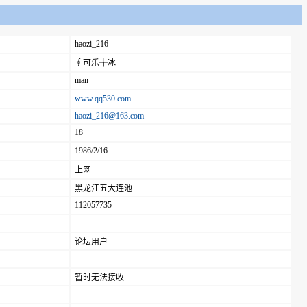
haozi_216
∮可乐╈冰
man
www.qq530.com
haozi_216@163.com
18
1986/2/16
上网
黑龙江五大连池
112057735
论坛用户
暂时无法接收