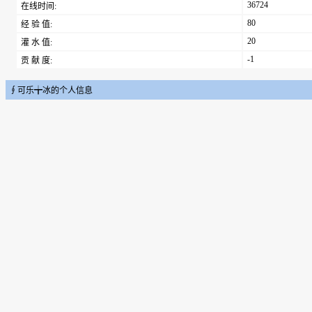
36724
在线时间:
80
经 验 值:
20
灌 水 值:
-1
贡 献 度:
∮可乐╈冰的个人信息