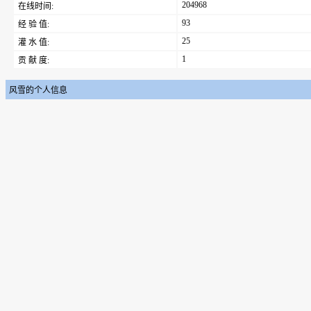
204968
在线时间:
93
经 验 值:
25
灌 水 值:
1
贡 献 度:
风雪的个人信息